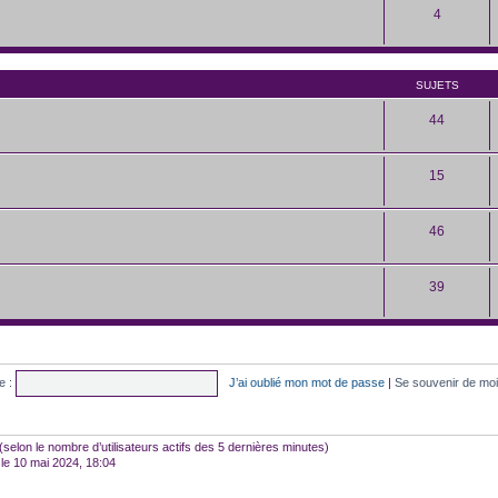
4
SUJETS
44
15
46
39
e :
J’ai oublié mon mot de passe
|
Se souvenir de mo
tés (selon le nombre d’utilisateurs actifs des 5 dernières minutes)
le 10 mai 2024, 18:04