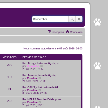
Rechercher
Recherche avancé
Inscription
Connexion
Nous sommes actuellement le 07 août 2026, 16:03
MESSAGES
DERNIER MESSAGE
Re: Jinxy, chatonne tigrée, n…
299
C
par
Soupalice
o
23 juil. 2026, 21:50
n
s
Re: Janette, femelle tigrée, …
414
u
C
par
Caroline
l
o
21 sept. 2024, 21:38
t
n
e
s
Re: OPUS, chat noir né le 01.…
91
r
u
C
par
Caroline
l
l
o
05 mars 2026, 22:26
e
t
n
d
e
s
Re: HELP ! Besoin d'aide pour…
e
233
r
u
C
par
Caroline
r
l
l
o
25 juil. 2025, 23:16
n
e
t
n