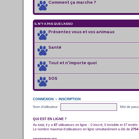
Comment ça marche ?
IL N'Y A PAS QUE L'ASSO
Présentez vous et vos animaux
Santé
Tout et n'importe quoi
SOS
CONNEXION
•
INSCRIPTION
Nom d’utilisateur :
Mot de pass
QUI EST EN LIGNE ?
Au total, il y a
47
utilisateurs en ligne :: 0 inscrit, 0 invisible et 47 invi
Le nombre maximal d’utilisateurs en ligne simultanément a été de
2754