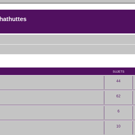
hathuttes
SUJETS
44
62
6
10