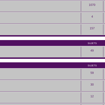
1070
4
157
SUJETS
49
SUJETS
59
30
12