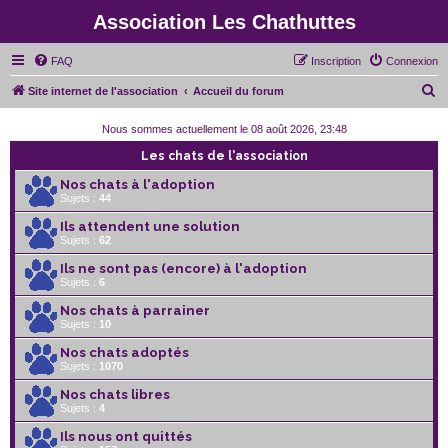
Association Les Chathuttes
FAQ
Inscription
Connexion
R
Site internet de l'association
Accueil du forum
e
Nous sommes actuellement le 08 août 2026, 23:48
c
Les chats de l'association
h
Nos chats à l'adoption
e
Sujets :
44
r
Ils attendent une solution
c
Sujets :
62
h
Ils ne sont pas (encore) à l'adoption
Sujets :
6
e
r
Nos chats à parrainer
Sujets :
10
Nos chats adoptés
Sujets :
1070
Nos chats libres
Sujets :
4
Ils nous ont quittés