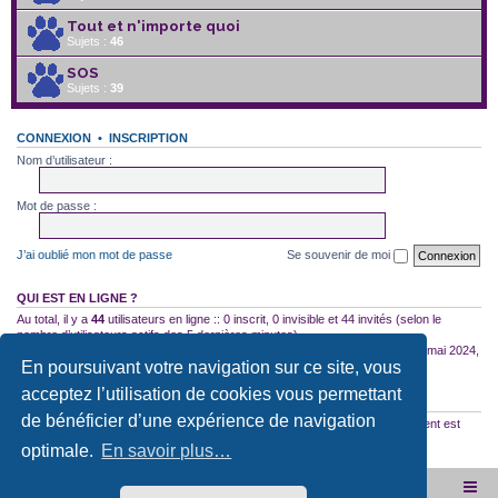
Tout et n'importe quoi
Sujets :
46
SOS
Sujets :
39
CONNEXION
•
INSCRIPTION
Nom d’utilisateur :
Mot de passe :
J’ai oublié mon mot de passe
Se souvenir de moi
QUI EST EN LIGNE ?
Au total, il y a
44
utilisateurs en ligne :: 0 inscrit, 0 invisible et 44 invités (selon le
nombre d’utilisateurs actifs des 5 dernières minutes)
Le nombre maximal d’utilisateurs en ligne simultanément a été de
2754
le 10 mai 2024,
En poursuivant votre navigation sur ce site, vous
18:04
acceptez l’utilisation de cookies vous permettant
STATISTIQUES
de bénéficier d’une expérience de navigation
35522
messages •
2587
sujets •
2966
membres • Notre membre le plus récent est
SqorTrork
optimale.
En savoir plus…
Site internet de l'association
Accueil du forum