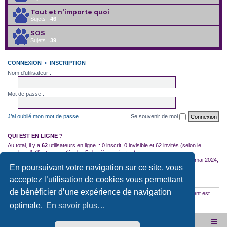
Tout et n'importe quoi
Sujets :
46
SOS
Sujets :
39
CONNEXION
•
INSCRIPTION
Nom d’utilisateur :
Mot de passe :
J’ai oublié mon mot de passe
Se souvenir de moi
QUI EST EN LIGNE ?
Au total, il y a
62
utilisateurs en ligne :: 0 inscrit, 0 invisible et 62 invités (selon le
nombre d’utilisateurs actifs des 5 dernières minutes)
Le nombre maximal d’utilisateurs en ligne simultanément a été de
2754
le 10 mai 2024,
En poursuivant votre navigation sur ce site, vous
18:04
acceptez l’utilisation de cookies vous permettant
STATISTIQUES
de bénéficier d’une expérience de navigation
35523
messages •
2588
sujets •
2972
membres • Notre membre le plus récent est
SqmrTrork
optimale.
En savoir plus…
Site internet de l'association
Accueil du forum