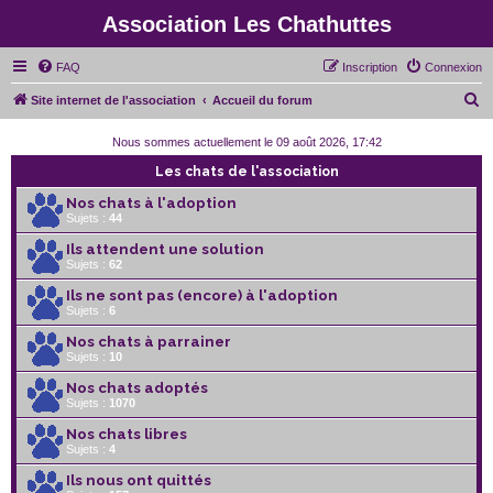
Association Les Chathuttes
FAQ
Inscription
Connexion
R
Site internet de l'association
Accueil du forum
e
Nous sommes actuellement le 09 août 2026, 17:42
c
Les chats de l'association
h
Nos chats à l'adoption
e
Sujets :
44
r
Ils attendent une solution
c
Sujets :
62
h
Ils ne sont pas (encore) à l'adoption
Sujets :
6
e
r
Nos chats à parrainer
Sujets :
10
Nos chats adoptés
Sujets :
1070
Nos chats libres
Sujets :
4
Ils nous ont quittés