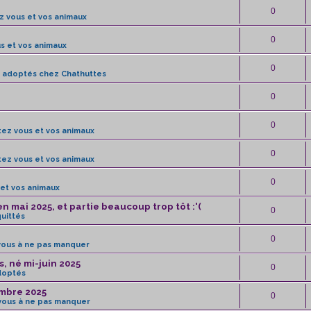
0
z vous et vos animaux
0
s et vos animaux
0
s adoptés chez Chathuttes
0
0
ez vous et vos animaux
0
ez vous et vos animaux
0
et vos animaux
 mai 2025, et partie beaucoup trop tôt :'(
0
quittés
0
vous à ne pas manquer
s, né mi-juin 2025
0
doptés
embre 2025
0
vous à ne pas manquer