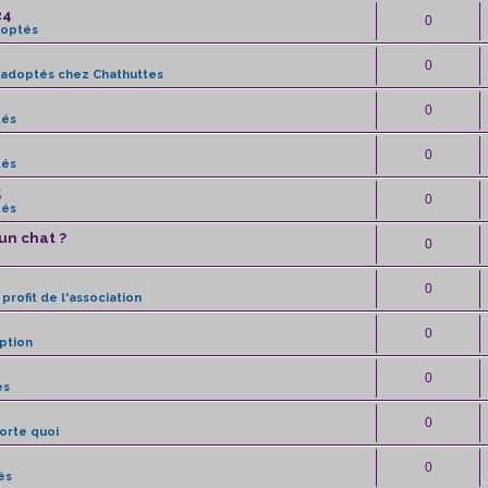
24
0
doptés
0
 adoptés chez Chathuttes
0
tés
0
tés
5
0
tés
un chat ?
0
0
profit de l'association
0
ption
0
és
0
orte quoi
0
és