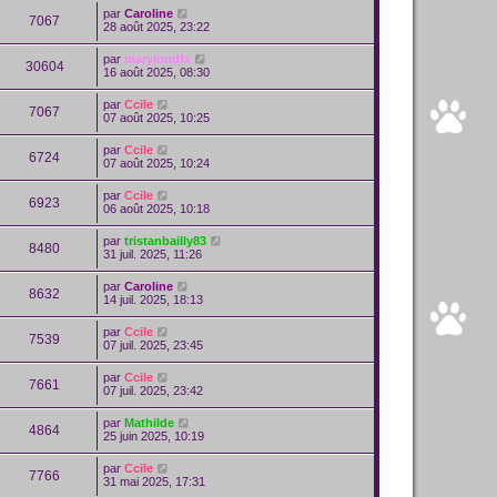
par
Caroline
7067
28 août 2025, 23:22
par
maryloudfx
30604
16 août 2025, 08:30
par
Ccile
7067
07 août 2025, 10:25
par
Ccile
6724
07 août 2025, 10:24
par
Ccile
6923
06 août 2025, 10:18
par
tristanbailly83
8480
31 juil. 2025, 11:26
par
Caroline
8632
14 juil. 2025, 18:13
par
Ccile
7539
07 juil. 2025, 23:45
par
Ccile
7661
07 juil. 2025, 23:42
par
Mathilde
4864
25 juin 2025, 10:19
par
Ccile
7766
31 mai 2025, 17:31