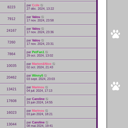
par
Ccile
8223
27 déc. 2024, 13:22
par
Valou
7912
17 nov. 2024, 23:58
par
Valou
24167
17 nov. 2024, 23:36
par
Valou
7260
17 nov. 2024, 23:31
par
PetFan1
7864
29 oct. 2024, 13:02
par
Marion&Nico
10035
02 oct. 2024, 21:43
par
Winny5
20462
03 sept. 2024, 23:03
par
Marinou
13421
04 juil. 2024, 17:13
par
Caroline
17608
15 juin 2024, 14:55
par
Marinou
16023
03 juin 2024, 18:21
par
Caroline
13044
08 mai 2024, 19:41