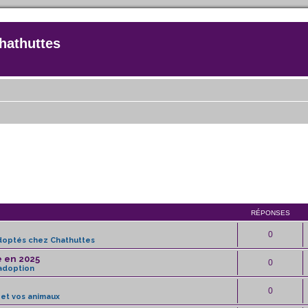
hathuttes
RÉPONSES
0
doptés chez Chathuttes
e en 2025
0
'adoption
0
et vos animaux