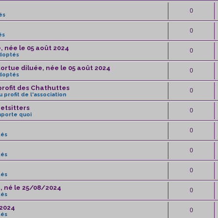
0
és
0
és
, née le 05 août 2024
0
doptés
ortue diluée, née le 05 août 2024
0
doptés
profit des Chathuttes
0
 profit de l'association
etsitters
0
mporte quoi
0
tés
0
tés
0
tés
, né le 25/08/2024
0
tés
/2024
0
tés