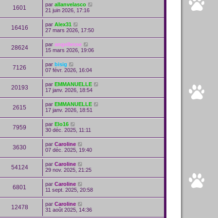
par
allanvelasco
1601
21 juin 2026, 17:16
par
Alex31
16416
27 mars 2026, 17:50
par
angellesse
28624
15 mars 2026, 19:06
par
bisig
7126
07 févr. 2026, 16:04
par
EMMANUELLE
20193
17 janv. 2026, 18:54
par
EMMANUELLE
2615
17 janv. 2026, 18:51
par
Elo16
7959
30 déc. 2025, 11:11
par
Caroline
3630
07 déc. 2025, 19:40
par
Caroline
54124
29 nov. 2025, 21:25
par
Caroline
6801
11 sept. 2025, 20:58
par
Caroline
12478
31 août 2025, 14:36