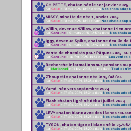
CHIPETTE, chaton née le 1er janvier 2025
par
Ccile
» 28 mai 2025, 18:15 » dans
Nos chats adopt
MISSY, minette de née 1 janvier 2025
par
Ccile
» 28 mai 2025, 18:11 » dans
Nos chats adopt
Willin, devenue Willow, chatonne tricolore
par
Caroline
» 01 mars 2025, 23:50 » dans
Nos chats a
Iggy, devenue Spike, chatonne écaille de t
par
Caroline
» 01 mars 2025, 23:47 » dans
Nos chats a
Vente de chocolats pour Pâques 2025, au 
par
Caroline
» 16 févr. 2025, 19:51 » dans
Les ventes au
Recherche informations sur pensions ou p
par
Mariannel
» 01 févr. 2025, 14:44 » dans
Tout et n'i
Z’houpette chatonne née le 15/08/24
par
Ccile
» 27 déc. 2024, 15:38 » dans
Nos chats adop
Yumé, née vers septembre 2024
par
Ccile
» 27 déc. 2024, 15:34 » dans
Nos chats adop
Flash chaton tigré né début juillet 2024
par
Ccile
» 27 déc. 2024, 15:29 » dans
Nos chats adop
LEVY chaton blanc avec des tâches rousse
par
Ccile
» 27 déc. 2024, 15:25 » dans
Nos chats adop
TYSON, chaton tigré et blanc né le 25/08
par
Ccile
» 27 déc. 2024, 15:20 » dans
Nos chats adop