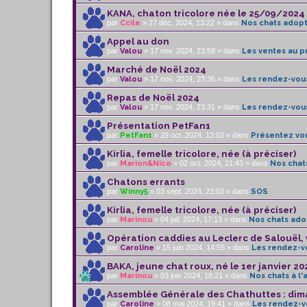
KANA, chaton tricolore née le 25/09/2024
par
Ccile
» 27 déc. 2024, 13:22 » dans
Nos chats adop
Appel au don
par
Valou
» 17 nov. 2024, 23:58 » dans
Les ventes au pr
Marché de Noël 2024
par
Valou
» 17 nov. 2024, 23:36 » dans
Les rendez-vou
Repas de Noël 2024
par
Valou
» 17 nov. 2024, 23:31 » dans
Les rendez-vou
Présentation PetFan1
par
PetFan1
» 29 oct. 2024, 13:02 » dans
Présentez vou
Kirlia, femelle tricolore, née (à préciser)
par
Marion&Nico
» 02 oct. 2024, 21:43 » dans
Nos chat
Chatons errants
par
Winny5
» 03 sept. 2024, 23:03 » dans
SOS
Kirlia, femelle tricolore, née (à préciser)
par
Marinou
» 04 juil. 2024, 17:13 » dans
Nos chats ado
Opération caddies au Leclerc de Salouël, 
par
Caroline
» 15 juin 2024, 14:55 » dans
Les rendez-v
BAKA, jeune chat roux, né le 1er janvier 20
par
Marinou
» 03 juin 2024, 18:21 » dans
Nos chats à l'
Assemblée Générale des Chathuttes : dim
par
Caroline
» 08 mai 2024, 19:41 » dans
Les rendez-v