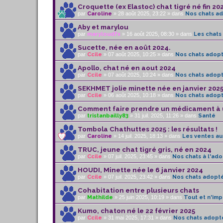
Croquette (ex Elastoc) chat tigré né fin 20
par
Caroline
» 28 août 2025, 23:22 » dans
Nos chats a
Aby et marylou
par
maryloudfx
» 16 août 2025, 08:30 » dans
Les chats
Sucette, née en août 2024.
par
Ccile
» 07 août 2025, 10:25 » dans
Nos chats adop
Apollo, chat né en aout 2024
par
Ccile
» 07 août 2025, 10:24 » dans
Nos chats adop
SEKHMET jolie minette née en janvier 202
par
Ccile
» 06 août 2025, 10:18 » dans
Nos chats adop
Comment faire prendre un médicament à 
par
tristanbailly83
» 31 juil. 2025, 11:26 » dans
Santé
Tombola Chathuttes 2025 : les résultats !
par
Caroline
» 14 juil. 2025, 18:13 » dans
Les ventes au 
TRUC, jeune chat tigré gris, né en 2024
par
Ccile
» 07 juil. 2025, 23:45 » dans
Nos chats à l'ado
HOUDI, Minette née le 6 janvier 2024
par
Ccile
» 07 juil. 2025, 23:42 » dans
Nos chats adopt
Cohabitation entre plusieurs chats
par
Mathilde
» 25 juin 2025, 10:19 » dans
Tout et n'imp
Kumo, chaton né le 22 février 2025
par
Ccile
» 31 mai 2025, 17:31 » dans
Nos chats adopt