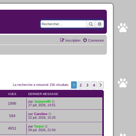
Rechercher
Recherche avancé
Inscription
Connexion
1
2
3
4
Suivant
La recherche a retourné 156 résultats
VUES
DERNIER MESSAGE
par
Jarjayes80
1896
27 juil. 2026, 14:51
par
Caroline
594
22 juil. 2026, 15:25
par
Terpsi
4651
09 juil. 2026, 21:54