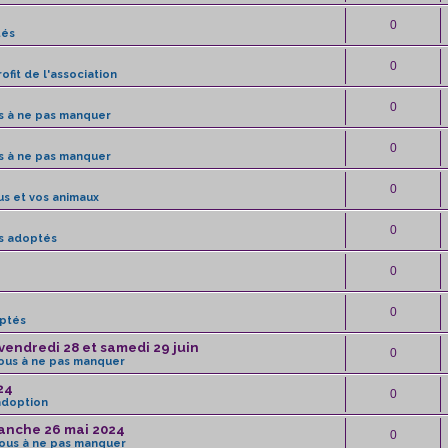
0
tés
0
ofit de l'association
0
s à ne pas manquer
0
s à ne pas manquer
0
s et vos animaux
0
s adoptés
0
0
ptés
vendredi 28 et samedi 29 juin
0
ous à ne pas manquer
24
0
adoption
anche 26 mai 2024
0
ous à ne pas manquer