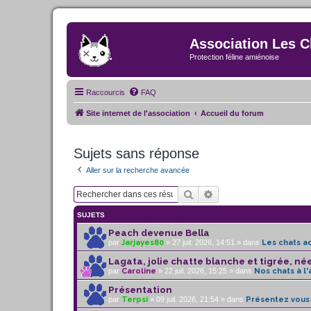
Association Les C
Protection féline amiénoise
Raccourcis
FAQ
Site internet de l'association
Accueil du forum
Sujets sans réponse
Aller sur la recherche avancée
Rechercher
Recherche avancée
SUJETS
Peach devenue Bella
par
Jarjayes80
» 27 juil. 2026, 14:51 » dans
Les chats a
Lagata, jolie chatte blanche et tigrée, né
par
Caroline
» 22 juil. 2026, 15:25 » dans
Nos chats à l
Présentation
par
Terpsi
» 09 juil. 2026, 21:54 » dans
Présentez vous 