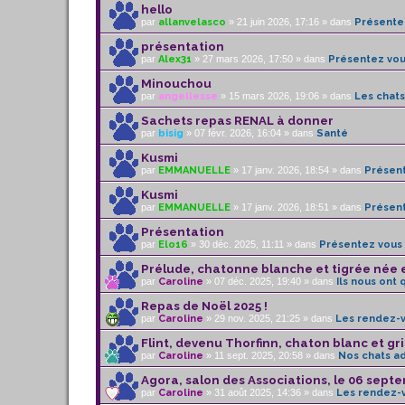
hello
par
allanvelasco
» 21 juin 2026, 17:16 » dans
Présente
présentation
par
Alex31
» 27 mars 2026, 17:50 » dans
Présentez vou
Minouchou
par
angellesse
» 15 mars 2026, 19:06 » dans
Les chat
Sachets repas RENAL à donner
par
bisig
» 07 févr. 2026, 16:04 » dans
Santé
Kusmi
par
EMMANUELLE
» 17 janv. 2026, 18:54 » dans
Présent
Kusmi
par
EMMANUELLE
» 17 janv. 2026, 18:51 » dans
Présent
Présentation
par
Elo16
» 30 déc. 2025, 11:11 » dans
Présentez vous 
Prélude, chatonne blanche et tigrée née en
par
Caroline
» 07 déc. 2025, 19:40 » dans
Ils nous ont 
Repas de Noël 2025 !
par
Caroline
» 29 nov. 2025, 21:25 » dans
Les rendez-
Flint, devenu Thorfinn, chaton blanc et gri
par
Caroline
» 11 sept. 2025, 20:58 » dans
Nos chats a
Agora, salon des Associations, le 06 sept
par
Caroline
» 31 août 2025, 14:36 » dans
Les rendez-