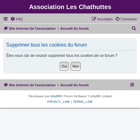
Association Les Chathuttes
FAQ
Inscription
Connexion
R
Site internet de l'association
Accueil du forum
e
c
Supprimer tous les cookies du forum
h
Êtes-vous sûr de vouloir supprimer tous les cookies de ce forum ?
e
r
c
h
Site internet de l'association
Accueil du forum
e
r
Développé par
phpBB
® Forum Software © phpBB Limited
PRIVACY_LINK
|
TERMS_LINK