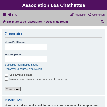
Association Les Chathuttes
FAQ
Inscription
Connexion
R
Site internet de l'association
Accueil du forum
e
c
Connexion
h
Nom d’utilisateur :
e
r
Mot de passe :
c
h
J’ai oublié mon mot de passe
e
Renvoyer le courriel d’activation
r
Se souvenir de moi
Masquer mon statut en ligne lors de cette session
INSCRIPTION
Vous devez être inscrit avant de pouvoir vous connecter. L’inscription est