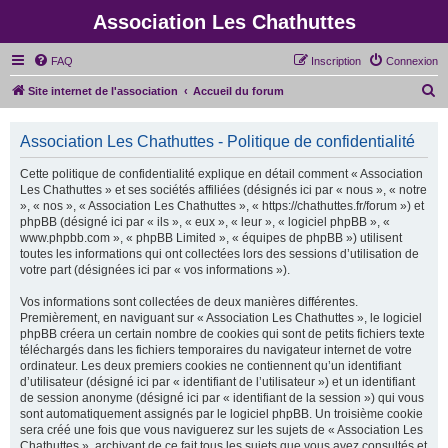
Association Les Chathuttes
FAQ
Inscription
Connexion
R
Site internet de l'association
Accueil du forum
e
c
Association Les Chathuttes - Politique de confidentialité
h
Cette politique de confidentialité explique en détail comment « Association
e
Les Chathuttes » et ses sociétés affiliées (désignés ici par « nous », « notre
», « nos », « Association Les Chathuttes », « https://chathuttes.fr/forum ») et
r
phpBB (désigné ici par « ils », « eux », « leur », « logiciel phpBB », «
c
www.phpbb.com », « phpBB Limited », « équipes de phpBB ») utilisent
toutes les informations qui ont collectées lors des sessions d’utilisation de
h
votre part (désignées ici par « vos informations »).
e
Vos informations sont collectées de deux manières différentes.
r
Premièrement, en naviguant sur « Association Les Chathuttes », le logiciel
phpBB créera un certain nombre de cookies qui sont de petits fichiers texte
téléchargés dans les fichiers temporaires du navigateur internet de votre
ordinateur. Les deux premiers cookies ne contiennent qu’un identifiant
d’utilisateur (désigné ici par « identifiant de l’utilisateur ») et un identifiant
de session anonyme (désigné ici par « identifiant de la session ») qui vous
sont automatiquement assignés par le logiciel phpBB. Un troisième cookie
sera créé une fois que vous naviguerez sur les sujets de « Association Les
Chathuttes », archivant de ce fait tous les sujets que vous avez consultés et