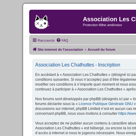
Association Les C
Protection féline amiénoise
Raccourcis
FAQ
Site internet de l'association
Accueil du forum
Association Les Chathuttes - Inscription
En accédant à « Association Les Chathuttes » (désigné ici par
conditions suivantes. Si vous n’acceptez pas d’être légalemen
modifier ces conditions à n’importe quel moment et nous essa
continuez à participer à « Association Les Chathuttes » après
Nos forums sont développés par phpBB (désignés ici par « ils
forums déclarée sous la «
Licence Publique Générale GNU v
discussions sur internet, phpBB Limited n’est en aucun cas 
concernant phpBB, nous vous invitons à consulter
https://w
Vous acceptez de ne publier aucun contenu à caractère abusif,
Association Les Chathuttes » est hébergé, ou encore la loi i
d’accès à internet si nous le jugeons nécessaire. Nous enregi