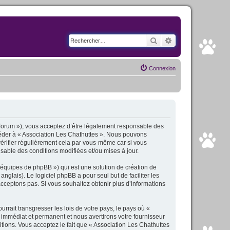
Rechercher
Recherche avancé
Connexion
fr/forum »), vous acceptez d’être légalement responsable des
ccéder à « Association Les Chathuttes ». Nous pouvons
érifier régulièrement cela par vous-même car si vous
sable des conditions modifiées et/ou mises à jour.
 équipes de phpBB ») qui est une solution de création de
anglais). Le logiciel phpBB a pour seul but de faciliter les
cceptons pas. Si vous souhaitez obtenir plus d’informations
rait transgresser les lois de votre pays, le pays où «
 immédiat et permanent et nous avertirons votre fournisseur
tions. Vous acceptez le fait que « Association Les Chathuttes