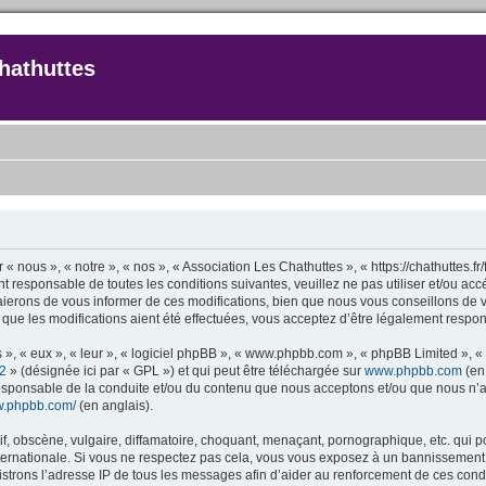
hathuttes
 « nous », « notre », « nos », « Association Les Chathuttes », « https://chathuttes.
t responsable de toutes les conditions suivantes, veuillez ne pas utiliser et/ou a
ierons de vous informer de ces modifications, bien que nous vous conseillons de v
 que les modifications aient été effectuées, vous acceptez d’être légalement respon
 », « eux », « leur », « logiciel phpBB », « www.phpbb.com », « phpBB Limited », «
2
» (désignée ici par « GPL ») et qui peut être téléchargée sur
www.phpbb.com
(en 
responsable de la conduite et/ou du contenu que nous acceptons et/ou que nous n’a
ww.phpbb.com/
(en anglais).
 obscène, vulgaire, diffamatoire, choquant, menaçant, pornographique, etc. qui pour
nternationale. Si vous ne respectez pas cela, vous vous exposez à un bannissement
strons l’adresse IP de tous les messages afin d’aider au renforcement de ces condi