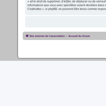
» ait le droit de supprimer, d’éditer, de déplacer ou de verro
informations que vous avez spécifiées soient stockées dans n
Chathuttes », ni phpBB, ne pourront être tenus comme respon
Site internet de l'association
Accueil du forum