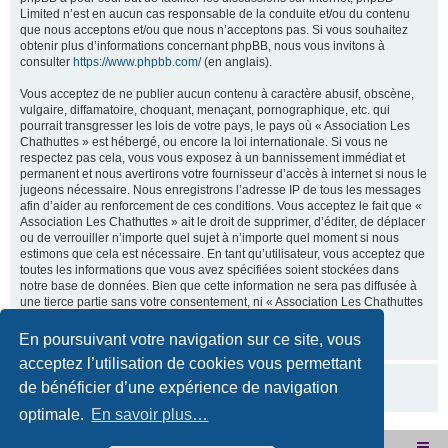
Limited n’est en aucun cas responsable de la conduite et/ou du contenu
que nous acceptons et/ou que nous n’acceptons pas. Si vous souhaitez
obtenir plus d’informations concernant phpBB, nous vous invitons à
consulter
https://www.phpbb.com/
(en anglais).
Vous acceptez de ne publier aucun contenu à caractère abusif, obscène,
vulgaire, diffamatoire, choquant, menaçant, pornographique, etc. qui
pourrait transgresser les lois de votre pays, le pays où « Association Les
Chathuttes » est hébergé, ou encore la loi internationale. Si vous ne
respectez pas cela, vous vous exposez à un bannissement immédiat et
permanent et nous avertirons votre fournisseur d’accès à internet si nous le
jugeons nécessaire. Nous enregistrons l’adresse IP de tous les messages
afin d’aider au renforcement de ces conditions. Vous acceptez le fait que «
Association Les Chathuttes » ait le droit de supprimer, d’éditer, de déplacer
ou de verrouiller n’importe quel sujet à n’importe quel moment si nous
estimons que cela est nécessaire. En tant qu’utilisateur, vous acceptez que
toutes les informations que vous avez spécifiées soient stockées dans
notre base de données. Bien que cette information ne sera pas diffusée à
une tierce partie sans votre consentement, ni « Association Les Chathuttes
», ni phpBB, ne pourront être tenus comme responsables en cas de
tentative de piratage visant à compromettre vos données.
En poursuivant votre navigation sur ce site, vous
acceptez l’utilisation de cookies vous permettant
de bénéficier d’une expérience de navigation
optimale.
En savoir plus…