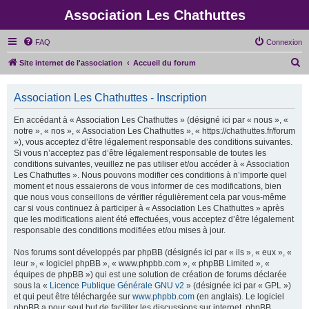
Association Les Chathuttes
FAQ
Connexion
R
Site internet de l'association
Accueil du forum
e
c
Association Les Chathuttes - Inscription
h
En accédant à « Association Les Chathuttes » (désigné ici par « nous », «
e
notre », « nos », « Association Les Chathuttes », « https://chathuttes.fr/forum
»), vous acceptez d’être légalement responsable des conditions suivantes.
r
Si vous n’acceptez pas d’être légalement responsable de toutes les
c
conditions suivantes, veuillez ne pas utiliser et/ou accéder à « Association
Les Chathuttes ». Nous pouvons modifier ces conditions à n’importe quel
h
moment et nous essaierons de vous informer de ces modifications, bien
e
que nous vous conseillons de vérifier régulièrement cela par vous-même
car si vous continuez à participer à « Association Les Chathuttes » après
r
que les modifications aient été effectuées, vous acceptez d’être légalement
responsable des conditions modifiées et/ou mises à jour.
Nos forums sont développés par phpBB (désignés ici par « ils », « eux », «
leur », « logiciel phpBB », « www.phpbb.com », « phpBB Limited », «
équipes de phpBB ») qui est une solution de création de forums déclarée
sous la «
Licence Publique Générale GNU v2
» (désignée ici par « GPL »)
et qui peut être téléchargée sur
www.phpbb.com
(en anglais). Le logiciel
phpBB a pour seul but de faciliter les discussions sur internet, phpBB