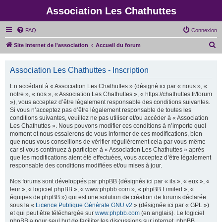
Association Les Chathuttes
FAQ
Connexion
R
Site internet de l'association
Accueil du forum
e
c
Association Les Chathuttes - Inscription
h
En accédant à « Association Les Chathuttes » (désigné ici par « nous », «
e
notre », « nos », « Association Les Chathuttes », « https://chathuttes.fr/forum
»), vous acceptez d’être légalement responsable des conditions suivantes.
r
Si vous n’acceptez pas d’être légalement responsable de toutes les
c
conditions suivantes, veuillez ne pas utiliser et/ou accéder à « Association
Les Chathuttes ». Nous pouvons modifier ces conditions à n’importe quel
h
moment et nous essaierons de vous informer de ces modifications, bien
e
que nous vous conseillons de vérifier régulièrement cela par vous-même
car si vous continuez à participer à « Association Les Chathuttes » après
r
que les modifications aient été effectuées, vous acceptez d’être légalement
responsable des conditions modifiées et/ou mises à jour.
Nos forums sont développés par phpBB (désignés ici par « ils », « eux », «
leur », « logiciel phpBB », « www.phpbb.com », « phpBB Limited », «
équipes de phpBB ») qui est une solution de création de forums déclarée
sous la «
Licence Publique Générale GNU v2
» (désignée ici par « GPL »)
et qui peut être téléchargée sur
www.phpbb.com
(en anglais). Le logiciel
phpBB a pour seul but de faciliter les discussions sur internet, phpBB