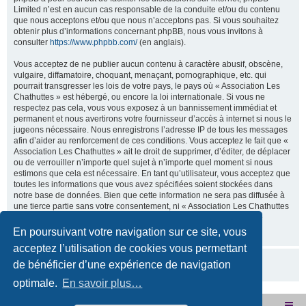
Limited n’est en aucun cas responsable de la conduite et/ou du contenu
que nous acceptons et/ou que nous n’acceptons pas. Si vous souhaitez
obtenir plus d’informations concernant phpBB, nous vous invitons à
consulter
https://www.phpbb.com/
(en anglais).
Vous acceptez de ne publier aucun contenu à caractère abusif, obscène,
vulgaire, diffamatoire, choquant, menaçant, pornographique, etc. qui
pourrait transgresser les lois de votre pays, le pays où « Association Les
Chathuttes » est hébergé, ou encore la loi internationale. Si vous ne
respectez pas cela, vous vous exposez à un bannissement immédiat et
permanent et nous avertirons votre fournisseur d’accès à internet si nous le
jugeons nécessaire. Nous enregistrons l’adresse IP de tous les messages
afin d’aider au renforcement de ces conditions. Vous acceptez le fait que «
Association Les Chathuttes » ait le droit de supprimer, d’éditer, de déplacer
ou de verrouiller n’importe quel sujet à n’importe quel moment si nous
estimons que cela est nécessaire. En tant qu’utilisateur, vous acceptez que
toutes les informations que vous avez spécifiées soient stockées dans
notre base de données. Bien que cette information ne sera pas diffusée à
une tierce partie sans votre consentement, ni « Association Les Chathuttes
», ni phpBB, ne pourront être tenus comme responsables en cas de
tentative de piratage visant à compromettre vos données.
En poursuivant votre navigation sur ce site, vous
acceptez l’utilisation de cookies vous permettant
de bénéficier d’une expérience de navigation
optimale.
En savoir plus…