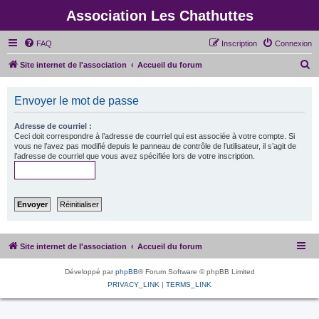
Association Les Chathuttes
FAQ
Inscription
Connexion
R
Site internet de l'association
Accueil du forum
e
c
Envoyer le mot de passe
h
Adresse de courriel :
e
Ceci doit correspondre à l’adresse de courriel qui est associée à votre compte. Si
vous ne l’avez pas modifié depuis le panneau de contrôle de l’utilisateur, il s’agit de
r
l’adresse de courriel que vous avez spécifiée lors de votre inscription.
c
h
e
r
Site internet de l'association
Accueil du forum
Développé par
phpBB
® Forum Software © phpBB Limited
PRIVACY_LINK
|
TERMS_LINK