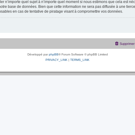
uiller n’importe quel sujet à n’importe quel moment si nous estimons que cela est néc
otre base de données. Bien que cette information ne sera pas diffusée à une tierce
sables en cas de tentative de piratage visant à compromettre vos données.
Supprimer 
Développé par
phpBB
® Forum Software © phpBB Limited
PRIVACY_LINK
|
TERMS_LINK