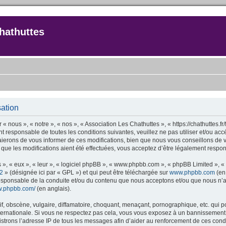
hathuttes
sation
 « nous », « notre », « nos », « Association Les Chathuttes », « https://chathuttes.
t responsable de toutes les conditions suivantes, veuillez ne pas utiliser et/ou a
ierons de vous informer de ces modifications, bien que nous vous conseillons de v
 que les modifications aient été effectuées, vous acceptez d’être légalement respon
 », « eux », « leur », « logiciel phpBB », « www.phpbb.com », « phpBB Limited », «
2
» (désignée ici par « GPL ») et qui peut être téléchargée sur
www.phpbb.com
(en 
responsable de la conduite et/ou du contenu que nous acceptons et/ou que nous n’a
ww.phpbb.com/
(en anglais).
 obscène, vulgaire, diffamatoire, choquant, menaçant, pornographique, etc. qui pour
nternationale. Si vous ne respectez pas cela, vous vous exposez à un bannissement
strons l’adresse IP de tous les messages afin d’aider au renforcement de ces condi