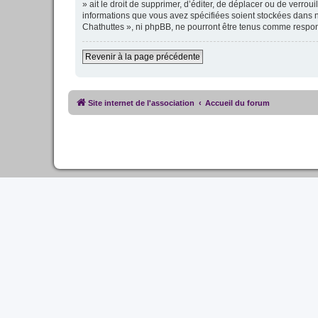
» ait le droit de supprimer, d’éditer, de déplacer ou de verro
informations que vous avez spécifiées soient stockées dans n
Chathuttes », ni phpBB, ne pourront être tenus comme respon
Revenir à la page précédente
Site internet de l'association
Accueil du forum