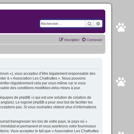
Rechercher
Recherche avancé
Inscription
Connexion
fr/forum »), vous acceptez d’être légalement responsable des
ccéder à « Association Les Chathuttes ». Nous pouvons
érifier régulièrement cela par vous-même car si vous
sable des conditions modifiées et/ou mises à jour.
 équipes de phpBB ») qui est une solution de création de
anglais). Le logiciel phpBB a pour seul but de faciliter les
cceptons pas. Si vous souhaitez obtenir plus d’informations
rait transgresser les lois de votre pays, le pays où «
 immédiat et permanent et nous avertirons votre fournisseur
tions. Vous acceptez le fait que « Association Les Chathuttes