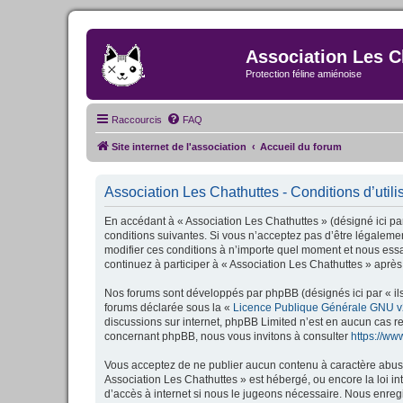
Association Les C
Protection féline amiénoise
Raccourcis
FAQ
Site internet de l'association
Accueil du forum
Association Les Chathuttes - Conditions d’utili
En accédant à « Association Les Chathuttes » (désigné ici par
conditions suivantes. Si vous n’acceptez pas d’être légalemen
modifier ces conditions à n’importe quel moment et nous essa
continuez à participer à « Association Les Chathuttes » après
Nos forums sont développés par phpBB (désignés ici par « ils
forums déclarée sous la «
Licence Publique Générale GNU v
discussions sur internet, phpBB Limited n’est en aucun cas 
concernant phpBB, nous vous invitons à consulter
https://w
Vous acceptez de ne publier aucun contenu à caractère abusif,
Association Les Chathuttes » est hébergé, ou encore la loi i
d’accès à internet si nous le jugeons nécessaire. Nous enregi