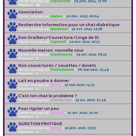
Dernier message par
Carolechat
«
19 janv. 2024, 17:06
Réponses :
45
Association
Dernier message par
mahee
«
10 déc. 2023, 00:04
Recherche information pour un chat diabétique
Dernier message par
Mariannel
«
15 oct. 2023, 13:28
Don Oreillers/Couverture/Linge de lit
Dernier message par
CyprienV
«
12 nov. 2022, 20:17
Nouvelle maison, nouvelle cour
Dernier message par
01animalove
«
19 avr. 2022, 08:23
Réponses :
2
Don couvertures / couettes / duvets
Dernier message par
Petitemimine
«
06 mai 2021, 15:49
Réponses :
1
Lait en poudre à donner
Dernier message par
Nat24
«
27 mai 2020, 14:31
Réponses :
1
C'est ton chat le problème ?
Dernier message par
marmarchat
«
23 avr. 2020, 17:49
Pour rigoler un peu
Dernier message par
Chaplin
«
01 avr. 2020, 20:00
Réponses :
1
QUESTION PRATIQUE
Dernier message par
Nat24
«
27 janv. 2020, 13:33
Réponses :
4