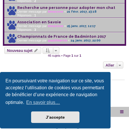
Réponses :
2
Recherche une personne pour adopter mon chat
Dernier message par
Amazone
«
21 févr. 2017, 23:18
Réponses :
1
Association en Savoie
Dernier message par
Amazone
«
25 janv. 2017, 12:17
Réponses :
3
Championnats de France de Badminton 2017
Dernier message par
gaulthier02
«
24 janv. 2017, 22:00
Nouveau sujet
46 sujets • Page
1
sur
1
Aller
PERMISSIONS DU FORUM
En poursuivant votre navigation sur ce site, vous
Vous
ne pouvez pas
publier de nouveaux sujets dans ce forum
acceptez l’utilisation de cookies vous permettant
Vous
ne pouvez pas
répondre aux sujets dans ce forum
Vous
ne pouvez pas
éditer vos messages dans ce forum
de bénéficier d’une expérience de navigation
Vous
ne pouvez pas
supprimer vos messages dans ce forum
Vous
ne pouvez pas
transférer de pièces jointes dans ce forum
optimale.
En savoir plus…
Site internet de l'association
Accueil du forum
J’accepte
Développé par
phpBB
® Forum Software © phpBB Limited
PRIVACY_LINK
|
TERMS_LINK