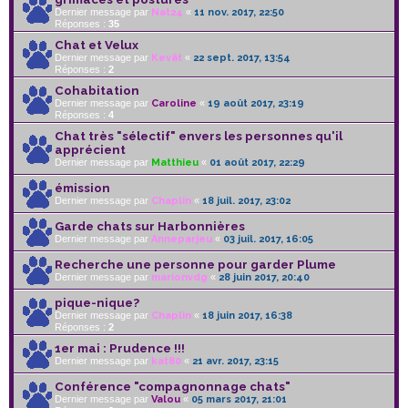
Dernier message par
Nat24
«
11 nov. 2017, 22:50
Réponses :
35
Chat et Velux
Dernier message par
Kevät
«
22 sept. 2017, 13:54
Réponses :
2
Cohabitation
Dernier message par
Caroline
«
19 août 2017, 23:19
Réponses :
4
Chat très "sélectif" envers les personnes qu'il
apprécient
Dernier message par
Matthieu
«
01 août 2017, 22:29
émission
Dernier message par
Chaplin
«
18 juil. 2017, 23:02
Garde chats sur Harbonnières
Dernier message par
Anneparjeu
«
03 juil. 2017, 16:05
Recherche une personne pour garder Plume
Dernier message par
marionvdg
«
28 juin 2017, 20:40
pique-nique?
Dernier message par
Chaplin
«
18 juin 2017, 16:38
Réponses :
2
1er mai : Prudence !!!
Dernier message par
kat80
«
21 avr. 2017, 23:15
Conférence "compagnonnage chats"
Dernier message par
Valou
«
05 mars 2017, 21:01