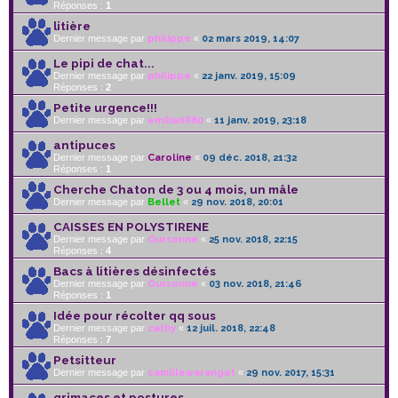
Réponses :
1
litière
Dernier message par
philippe
«
02 mars 2019, 14:07
Le pipi de chat...
Dernier message par
philippe
«
22 janv. 2019, 15:09
Réponses :
2
Petite urgence!!!
Dernier message par
emilia0880
«
11 janv. 2019, 23:18
antipuces
Dernier message par
Caroline
«
09 déc. 2018, 21:32
Réponses :
1
Cherche Chaton de 3 ou 4 mois, un mâle
Dernier message par
Bellet
«
29 nov. 2018, 20:01
CAISSES EN POLYSTIRENE
Dernier message par
Oursonne
«
25 nov. 2018, 22:15
Réponses :
4
Bacs à litières désinfectés
Dernier message par
Oursonne
«
03 nov. 2018, 21:46
Réponses :
1
Idée pour récolter qq sous
Dernier message par
cathy
«
12 juil. 2018, 22:48
Réponses :
7
Petsitteur
Dernier message par
camillewarangot
«
29 nov. 2017, 15:31
grimaces et postures