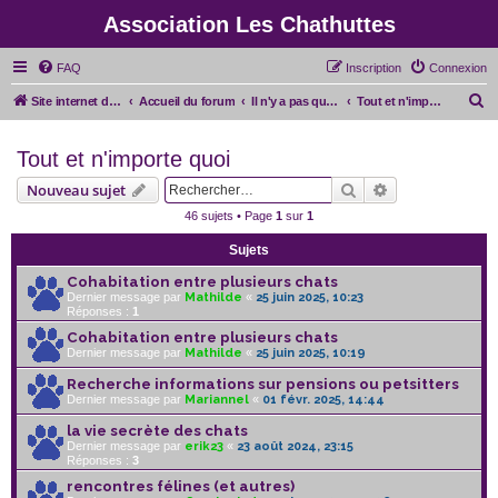
Association Les Chathuttes
FAQ
Inscription
Connexion
R
Site internet de l'association
Accueil du forum
Il n'y a pas que l'asso
Tout et n'importe quoi
e
Tout et n'importe quoi
c
h
Rechercher
Recherche avan
Nouveau sujet
e
46 sujets • Page
1
sur
1
r
Sujets
c
Cohabitation entre plusieurs chats
h
Dernier message par
Mathilde
«
25 juin 2025, 10:23
Réponses :
1
e
Cohabitation entre plusieurs chats
r
Dernier message par
Mathilde
«
25 juin 2025, 10:19
Recherche informations sur pensions ou petsitters
Dernier message par
Mariannel
«
01 févr. 2025, 14:44
la vie secrète des chats
Dernier message par
erik23
«
23 août 2024, 23:15
Réponses :
3
rencontres félines (et autres)