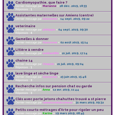
Cardiomyopathie, que faire ?
Dernier message par
Marianne
«
28 déc. 2019, 18:33
Réponses :
1
Assistantes maternelles sur Amiens (centre)
Dernier message par
Oursonne
«
14 sept. 2019, 09:22
veterinaire
Dernier message par
philippe
«
04 sept. 2019, 09:30
Réponses :
4
Gamelles à donner
Dernier message par
Oursonne
«
02 août 2019, 15:14
Litière à vendre
Dernier message par
emilia0880
«
21 juil. 2019, 17:14
chaine 14
Dernier message par
Chaplin
«
21 juil. 2019, 09:04
Réponses :
1
lave linge et sèche linge
Dernier message par
Oursonne
«
23 juin 2019, 15:46
Réponses :
3
Recherche infos sur pension chat ou garde
Dernier message par
Anna
«
12 avr. 2019, 11:44
Réponses :
3
Clés avec porte jetons chahuttes trouvé a st pierre
Dernier message par
lamaisondubonheur
«
31 mars 2019, 09:32
Petits courts-métrages d'Arte pour rigoler un peu
Dernier message par
Karine
«
19 mars 2019, 08:45