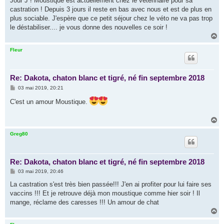
Jour J ! Moustique est actuellement chez le vétérinaire pour sa
s
castration ! Depuis 3 jours il reste en bas avec nous et est de plus en
a
g
plus sociable. J'espère que ce petit séjour chez le véto ne va pas trop
e
le déstabiliser.... je vous donne des nouvelles ce soir !
H
a
u
Fleur
t
Re: Dakota, chaton blanc et tigré, né fin septembre 2018
M
03 mai 2019, 20:21
e
s
C'est un amour Moustique.
s
a
g
H
e
a
u
Greg80
t
Re: Dakota, chaton blanc et tigré, né fin septembre 2018
M
03 mai 2019, 20:46
e
s
La castration s'est très bien passée!!! J'en ai profiter pour lui faire ses
s
vaccins !!! Et je retrouve déjà mon moustique comme hier soir ! Il
a
g
mange, réclame des caresses !!! Un amour de chat
e
H
a