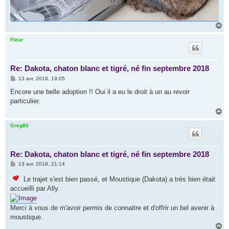
H
a
u
Fleur
t
Re: Dakota, chaton blanc et tigré, né fin septembre 2018
M
13 avr. 2019, 19:05
e
s
Encore une belle adoption !! Oui il a eu le droit à un au revoir
s
particulier.
a
g
H
e
a
u
Greg80
t
Re: Dakota, chaton blanc et tigré, né fin septembre 2018
M
13 avr. 2019, 21:14
e
s
Le trajet s'est bien passé, et Moustique (Dakota) a très bien était
s
accueilli par Ally.
a
g
e
Merci à vous de m'avoir permis de connaitre et d'offrir un bel avenir à
moustique.
H