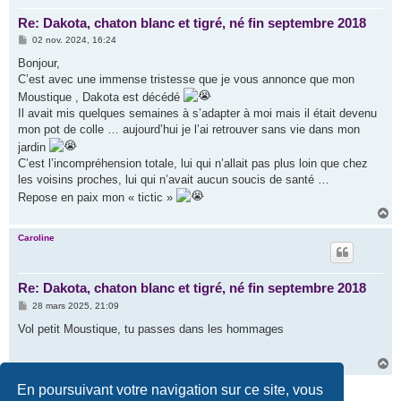
Re: Dakota, chaton blanc et tigré, né fin septembre 2018
M
02 nov. 2024, 16:24
e
s
Bonjour,
s
C’est avec une immense tristesse que je vous annonce que mon
a
g
Moustique , Dakota est décédé
e
Il avait mis quelques semaines à s’adapter à moi mais il était devenu
mon pot de colle … aujourd’hui je l’ai retrouver sans vie dans mon
jardin
C’est l’incompréhension totale, lui qui n’allait pas plus loin que chez
les voisins proches, lui qui n’avait aucun soucis de santé …
Repose en paix mon « tictic »
H
a
u
Caroline
t
Re: Dakota, chaton blanc et tigré, né fin septembre 2018
M
28 mars 2025, 21:09
e
s
Vol petit Moustique, tu passes dans les hommages
s
a
g
H
e
a
Répondre
u
En poursuivant votre navigation sur ce site, vous
t