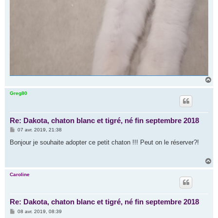
H
a
u
Greg80
t
Re: Dakota, chaton blanc et tigré, né fin septembre 2018
M
07 avr. 2019, 21:38
e
s
Bonjour je souhaite adopter ce petit chaton !!! Peut on le réserver?!
s
a
g
H
e
a
u
Caroline
t
Re: Dakota, chaton blanc et tigré, né fin septembre 2018
M
08 avr. 2019, 08:39
e