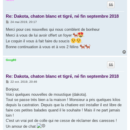
t
Re: Dakota, chaton blanc et tigré, né fin septembre 2018
M
24 mai 2019, 20:17
e
s
Merci pour ces nouvelles qui nous comblent de bonheur
s
Merci à vous de lui avoir offert un foyer
.
a
g
Le coquin il vous à fait faire du soucis
.
e
Bonne continuation à vous et à vos 2 félins
H
a
u
Greg80
t
Re: Dakota, chaton blanc et tigré, né fin septembre 2018
M
22 oct. 2019, 20:46
e
s
Bonjour,
s
Voici quelques nouvelles de moustique (dakota).
a
g
Tout se passe très bien a la maison ! Monsieur a pris quelques kilos
e
depuis la castration. Depuis que la chatiere est installer il est libre de
faire ces petites balades quand il le souhaite ! Mais il ne part jamais
loin !
C'est un vrai pot de colle qui ne cesse de réclamer des caresses !
Un amour de chat