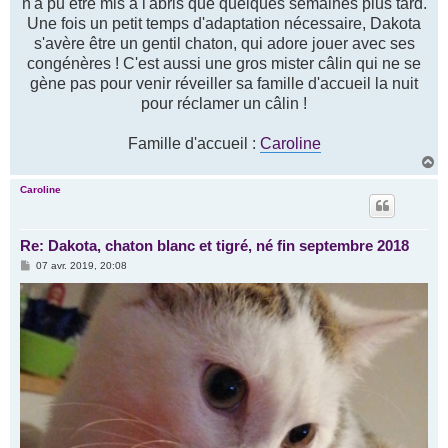
n'a pu être mis à l'abris que quelques semaines plus tard.
Une fois un petit temps d'adaptation nécessaire, Dakota
s'avère être un gentil chaton, qui adore jouer avec ses
congénères ! C'est aussi une gros mister câlin qui ne se
gène pas pour venir réveiller sa famille d'accueil la nuit
pour réclamer un câlin !
Famille d'accueil :
Caroline
H
a
u
Caroline
t
Re: Dakota, chaton blanc et tigré, né fin septembre 2018
M
07 avr. 2019, 20:08
e
s
s
a
g
e