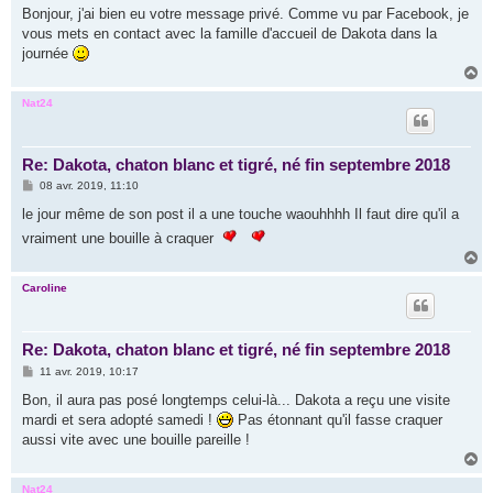
s
Bonjour, j'ai bien eu votre message privé. Comme vu par Facebook, je
s
vous mets en contact avec la famille d'accueil de Dakota dans la
a
g
journée
e
H
a
u
Nat24
t
Re: Dakota, chaton blanc et tigré, né fin septembre 2018
M
08 avr. 2019, 11:10
e
s
le jour même de son post il a une touche waouhhhh Il faut dire qu'il a
s
vraiment une bouille à craquer
a
g
H
e
a
u
Caroline
t
Re: Dakota, chaton blanc et tigré, né fin septembre 2018
M
11 avr. 2019, 10:17
e
s
Bon, il aura pas posé longtemps celui-là... Dakota a reçu une visite
s
mardi et sera adopté samedi !
Pas étonnant qu'il fasse craquer
a
g
aussi vite avec une bouille pareille !
e
H
a
u
Nat24