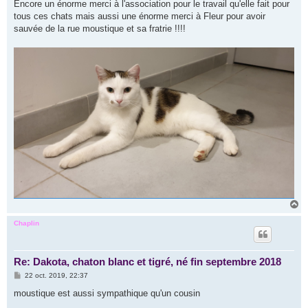
Encore un énorme merci à l'association pour le travail qu'elle fait pour
tous ces chats mais aussi une énorme merci à Fleur pour avoir
sauvée de la rue moustique et sa fratrie !!!!
H
a
u
Chaplin
t
Re: Dakota, chaton blanc et tigré, né fin septembre 2018
M
22 oct. 2019, 22:37
e
s
moustique est aussi sympathique qu'un cousin
s
a