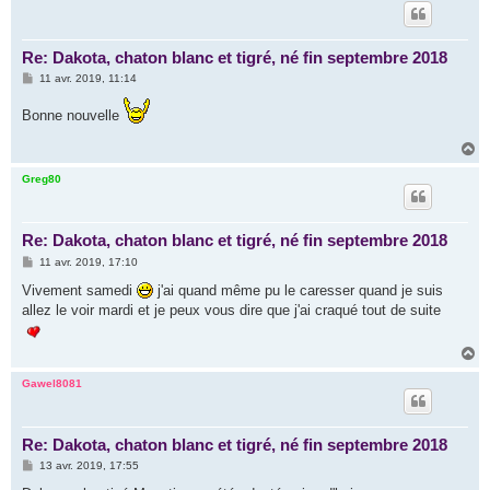
t
Re: Dakota, chaton blanc et tigré, né fin septembre 2018
M
11 avr. 2019, 11:14
e
s
Bonne nouvelle
s
a
g
H
e
a
u
Greg80
t
Re: Dakota, chaton blanc et tigré, né fin septembre 2018
M
11 avr. 2019, 17:10
e
s
Vivement samedi
j'ai quand même pu le caresser quand je suis
s
allez le voir mardi et je peux vous dire que j'ai craqué tout de suite
a
g
e
H
a
u
Gawel8081
t
Re: Dakota, chaton blanc et tigré, né fin septembre 2018
M
13 avr. 2019, 17:55
e