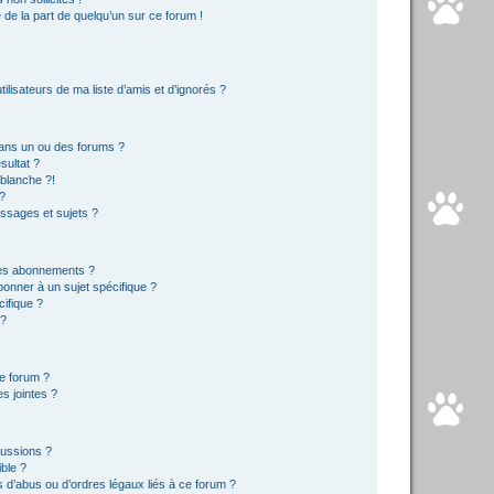
e de la part de quelqu’un sur ce forum !
lisateurs de ma liste d’amis et d’ignorés ?
ans un ou des forums ?
sultat ?
blanche ?!
?
ssages et sujets ?
t les abonnements ?
onner à un sujet spécifique ?
ifique ?
 ?
ce forum ?
s jointes ?
cussions ?
ible ?
 d’abus ou d’ordres légaux liés à ce forum ?