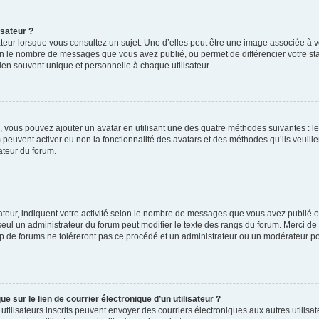
isateur ?
teur lorsque vous consultez un sujet. Une d’elles peut être une image associée à 
lon le nombre de messages que vous avez publié, ou permet de différencier votre stat
en souvent unique et personnelle à chaque utilisateur.
 », vous pouvez ajouter un avatar en utilisant une des quatre méthodes suivantes : le
 peuvent activer ou non la fonctionnalité des avatars et des méthodes qu’ils veuill
ateur du forum.
teur, indiquent votre activité selon le nombre de messages que vous avez publié ou 
 seul un administrateur du forum peut modifier le texte des rangs du forum. Merci d
 de forums ne toléreront pas ce procédé et un administrateur ou un modérateur p
 sur le lien de courrier électronique d’un utilisateur ?
les utilisateurs inscrits peuvent envoyer des courriers électroniques aux autres util