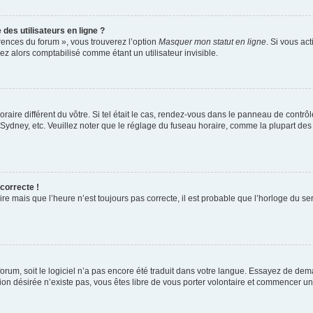
des utilisateurs en ligne ?
érences du forum », vous trouverez l’option
Masquer mon statut en ligne
. Si vous ac
 alors comptabilisé comme étant un utilisateur invisible.
oraire différent du vôtre. Si tel était le cas, rendez-vous dans le panneau de contrôle
dney, etc. Veuillez noter que le réglage du fuseau horaire, comme la plupart des au
 correcte !
re mais que l’heure n’est toujours pas correcte, il est probable que l’horloge du ser
 forum, soit le logiciel n’a pas encore été traduit dans votre langue. Essayez de dem
ction désirée n’existe pas, vous êtes libre de vous porter volontaire et commencer u