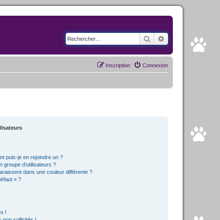
Rechercher
Recherche avancé
Inscription
Connexion
lisateurs
t puis-je en rejoindre un ?
 groupe d’utilisateurs ?
araissent dans une couleur différente ?
défaut » ?
s !
non sollicités !