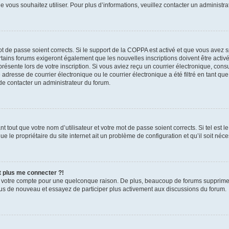
que vous souhaitez utiliser. Pour plus d’informations, veuillez contacter un administr
mot de passe soient corrects. Si le support de la COPPA est activé et que vous avez 
tains forums exigeront également que les nouvelles inscriptions doivent être activ
présente lors de votre inscription. Si vous aviez reçu un courrier électronique, cons
esse de courrier électronique ou le courrier électronique a été filtré en tant que 
de contacter un administrateur du forum.
 tout que votre nom d’utilisateur et votre mot de passe soient corrects. Si tel est l
e le propriétaire du site internet ait un problème de configuration et qu’il soit néces
t plus me connecter ?!
é votre compte pour une quelconque raison. De plus, beaucoup de forums suppriment 
-vous de nouveau et essayez de participer plus activement aux discussions du forum.