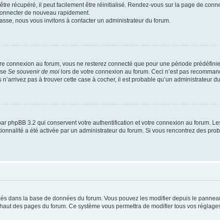
re récupéré, il peut facilement être réinitialisé. Rendez-vous sur la page de conn
 connecter de nouveau rapidement.
asse, nous vous invitons à contacter un administrateur du forum.
re connexion au forum, vous ne resterez connecté que pour une période prédéfinie. 
ase
Se souvenir de moi
lors de votre connexion au forum. Ceci n’est pas recommand
 n’arrivez pas à trouver cette case à cocher, il est probable qu’un administrateur du 
ar phpBB 3.2 qui conservent votre authentification et votre connexion au forum. Le
nctionnalité a été activée par un administrateur du forum. Si vous rencontrez des p
ockés dans la base de données du forum. Vous pouvez les modifier depuis le panneau d
n haut des pages du forum. Ce système vous permettra de modifier tous vos réglages