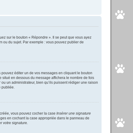
uez sur le bouton « Répondre ». Il se peut que vous ayez
um ou du sujet. Par exemple : vous pouvez publier de
 pouvez éditer un de vos messages en cliquant le bouton
xte situé en dessous du message affichera le nombre de fois
ur ou un administrateur, bien qu’ils puissent rédiger une raison
 publiée.
s créée, vous pouvez cocher la case
Insérer une signature
ssages en cochant la case appropriée dans le panneau de
er votre signature.