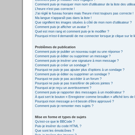
Comment puis-je masquer mon nom d’utilisateur de la liste des utilisa
L’heure n’est pas correcte !
J’ai réglé le fuseau horaire mais l’heure n’est toujours pas correcte !
Ma langue n’apparaît pas dans la liste !
Que signifient les images situées à côté de mon nom d’utilisateur ?
Comment puis-je afficher un avatar ?
Quel est mon rang et comment puis-je le modifier ?
Pourquoi m’est-il demandé de me connecter lorsque je clique sur le lie
Problèmes de publication
Comment puis-je publier un nouveau sujet ou une réponse ?
Comment puis-je éditer ou supprimer un message ?
Comment puis-je insérer une signature à mon message ?
Comment puis-je créer un sondage ?
Pourquoi ne puis-je pas ajouter plus d’options à un sondage ?
Comment puis-je éditer ou supprimer un sondage ?
Pourquoi ne puis-je pas accéder à un forum ?
Pourquoi ne puis-je pas transférer de pièces jointes ?
Pourquoi ai-je reçu un avertissement ?
Comment puis-je rapporter des messages à un modérateur ?
À quoi sert le bouton « Enregistrer comme brouillon » affiché lors de l
Pourquoi mon message a-t-il besoin d’être approuvé ?
Comment puis-je remonter mes sujets ?
Mise en forme et types de sujets
Qu’est-ce que le BBCode ?
Puis-je insérer du code HTML ?
Que sont les émoticônes ?
Puis-je insérer des images ?