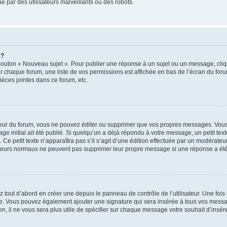
 par des utilisateurs malveillants ou des robots.
 ?
bouton « Nouveau sujet ». Pour publier une réponse à un sujet ou un message, cliq
ur chaque forum, une liste de vos permissions est affichée en bas de l’écran du for
èces jointes dans ce forum, etc.
ur du forum, vous ne pouvez éditer ou supprimer que vos propres messages. Vous
e initial ait été publié. Si quelqu’un a déjà répondu à votre message, un petit te
n. Ce petit texte n’apparaîtra pas s’il s’agit d’une édition effectuée par un modérate
lisateurs normaux ne peuvent pas supprimer leur propre message si une réponse a été
tout d’abord en créer une depuis le panneau de contrôle de l’utilisateur. Une foi
ature. Vous pouvez également ajouter une signature qui sera insérée à tous vos me
tion, il ne vous sera plus utile de spécifier sur chaque message votre souhait d’insér