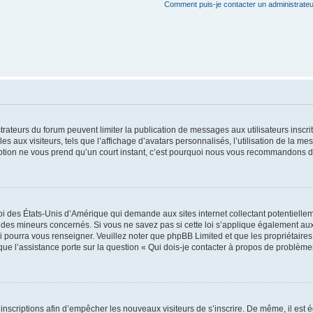
Comment puis-je contacter un administrateu
strateurs du forum peuvent limiter la publication de messages aux utilisateurs insc
s aux visiteurs, tels que l’affichage d’avatars personnalisés, l’utilisation de la me
scription ne vous prend qu’un court instant, c’est pourquoi nous vous recommandons de
oi des États-Unis d’Amérique qui demande aux sites internet collectant potentiell
des mineurs concernés. Si vous ne savez pas si cette loi s’applique également aux
i pourra vous renseigner. Veuillez noter que phpBB Limited et que les propriétaire
sque l’assistance porte sur la question « Qui dois-je contacter à propos de problème
s inscriptions afin d’empêcher les nouveaux visiteurs de s’inscrire. De même, il est