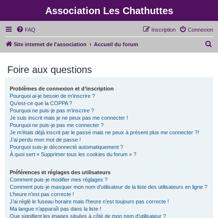
Association Les Chathuttes
FAQ
Inscription
Connexion
R
Site internet de l'association
Accueil du forum
e
Foire aux questions
c
h
Problèmes de connexion et d’inscription
e
Pourquoi ai-je besoin de m’inscrire ?
r
Qu’est-ce que la COPPA ?
Pourquoi ne puis-je pas m’inscrire ?
c
Je suis inscrit mais je ne peux pas me connecter !
Pourquoi ne puis-je pas me connecter ?
h
Je m’étais déjà inscrit par le passé mais ne peux à présent plus me connecter ?!
e
J’ai perdu mon mot de passe !
Pourquoi suis-je déconnecté automatiquement ?
r
À quoi sert « Supprimer tous les cookies du forum » ?
Préférences et réglages des utilisateurs
Comment puis-je modifier mes réglages ?
Comment puis-je masquer mon nom d’utilisateur de la liste des utilisateurs en ligne ?
L’heure n’est pas correcte !
J’ai réglé le fuseau horaire mais l’heure n’est toujours pas correcte !
Ma langue n’apparaît pas dans la liste !
Que signifient les images situées à côté de mon nom d’utilisateur ?