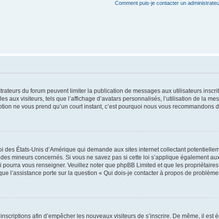
Comment puis-je contacter un administrateu
strateurs du forum peuvent limiter la publication de messages aux utilisateurs insc
s aux visiteurs, tels que l’affichage d’avatars personnalisés, l’utilisation de la me
scription ne vous prend qu’un court instant, c’est pourquoi nous vous recommandons de
oi des États-Unis d’Amérique qui demande aux sites internet collectant potentiell
des mineurs concernés. Si vous ne savez pas si cette loi s’applique également aux
i pourra vous renseigner. Veuillez noter que phpBB Limited et que les propriétaire
sque l’assistance porte sur la question « Qui dois-je contacter à propos de problème
s inscriptions afin d’empêcher les nouveaux visiteurs de s’inscrire. De même, il est