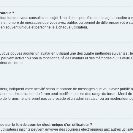
isateur ?
teur lorsque vous consultez un sujet. Une d’elles peut être une image associée à 
lon le nombre de messages que vous avez publié, ou permet de différencier votre stat
en souvent unique et personnelle à chaque utilisateur.
 », vous pouvez ajouter un avatar en utilisant une des quatre méthodes suivantes : le
 peuvent activer ou non la fonctionnalité des avatars et des méthodes qu’ils veuill
ateur du forum.
teur, indiquent votre activité selon le nombre de messages que vous avez publié ou 
 seul un administrateur du forum peut modifier le texte des rangs du forum. Merci d
 de forums ne toléreront pas ce procédé et un administrateur ou un modérateur p
 sur le lien de courrier électronique d’un utilisateur ?
les utilisateurs inscrits peuvent envoyer des courriers électroniques aux autres util