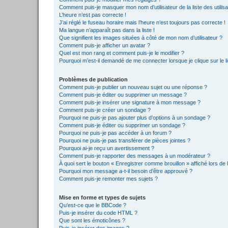
Comment puis-je masquer mon nom d’utilisateur de la liste des utilisa
L’heure n’est pas correcte !
J’ai réglé le fuseau horaire mais l’heure n’est toujours pas correcte !
Ma langue n’apparaît pas dans la liste !
Que signifient les images situées à côté de mon nom d’utilisateur ?
Comment puis-je afficher un avatar ?
Quel est mon rang et comment puis-je le modifier ?
Pourquoi m’est-il demandé de me connecter lorsque je clique sur le lie
Problèmes de publication
Comment puis-je publier un nouveau sujet ou une réponse ?
Comment puis-je éditer ou supprimer un message ?
Comment puis-je insérer une signature à mon message ?
Comment puis-je créer un sondage ?
Pourquoi ne puis-je pas ajouter plus d’options à un sondage ?
Comment puis-je éditer ou supprimer un sondage ?
Pourquoi ne puis-je pas accéder à un forum ?
Pourquoi ne puis-je pas transférer de pièces jointes ?
Pourquoi ai-je reçu un avertissement ?
Comment puis-je rapporter des messages à un modérateur ?
À quoi sert le bouton « Enregistrer comme brouillon » affiché lors de l
Pourquoi mon message a-t-il besoin d’être approuvé ?
Comment puis-je remonter mes sujets ?
Mise en forme et types de sujets
Qu’est-ce que le BBCode ?
Puis-je insérer du code HTML ?
Que sont les émoticônes ?
Puis-je insérer des images ?