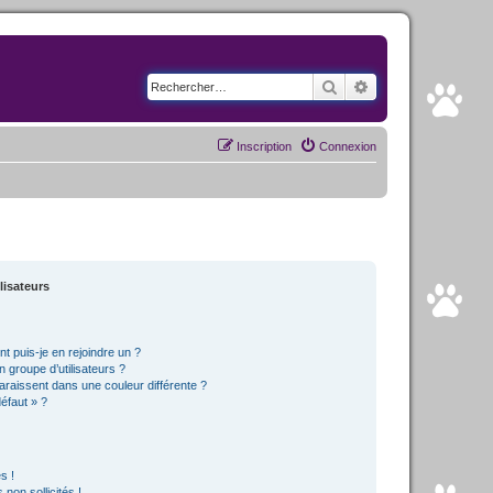
Rechercher
Recherche avancé
Inscription
Connexion
lisateurs
t puis-je en rejoindre un ?
 groupe d’utilisateurs ?
araissent dans une couleur différente ?
défaut » ?
s !
non sollicités !