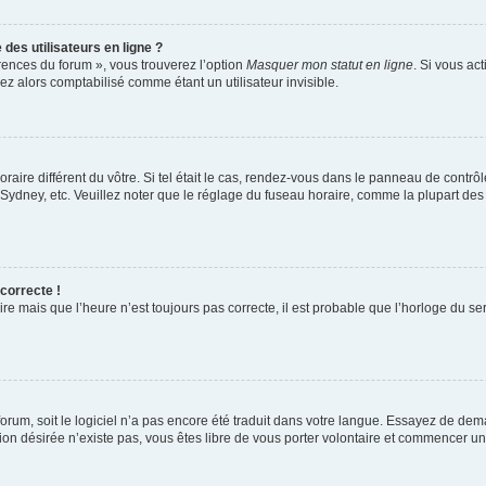
des utilisateurs en ligne ?
érences du forum », vous trouverez l’option
Masquer mon statut en ligne
. Si vous ac
 alors comptabilisé comme étant un utilisateur invisible.
oraire différent du vôtre. Si tel était le cas, rendez-vous dans le panneau de contrôle
dney, etc. Veuillez noter que le réglage du fuseau horaire, comme la plupart des au
 correcte !
re mais que l’heure n’est toujours pas correcte, il est probable que l’horloge du ser
 forum, soit le logiciel n’a pas encore été traduit dans votre langue. Essayez de dem
ction désirée n’existe pas, vous êtes libre de vous porter volontaire et commencer u