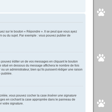
uez sur le bouton « Répondre ». Il se peut que vous ayez
um ou du sujet. Par exemple : vous pouvez publier de
 pouvez éditer un de vos messages en cliquant le bouton
xte situé en dessous du message affichera le nombre de fois
ur ou un administrateur, bien qu’ils puissent rédiger une raison
 publiée.
s créée, vous pouvez cocher la case
Insérer une signature
ssages en cochant la case appropriée dans le panneau de
er votre signature.