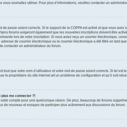
que vous souhaitez utiliser. Pour plus d’informations, veuillez contacter un administr
mot de passe soient corrects. Si le support de la COPPA est activé et que vous avez 
tains forums exigeront également que les nouvelles inscriptions doivent être activ
présente lors de votre inscription. Si vous aviez reçu un courrier électronique, cons
esse de courrier électronique ou le courrier électronique a été filtré en tant que 
de contacter un administrateur du forum.
 tout que votre nom d’utilisateur et votre mot de passe soient corrects. Si tel est l
e le propriétaire du site internet ait un problème de configuration et qu’il soit néces
t plus me connecter ?!
é votre compte pour une quelconque raison. De plus, beaucoup de forums suppriment 
-vous de nouveau et essayez de participer plus activement aux discussions du forum.