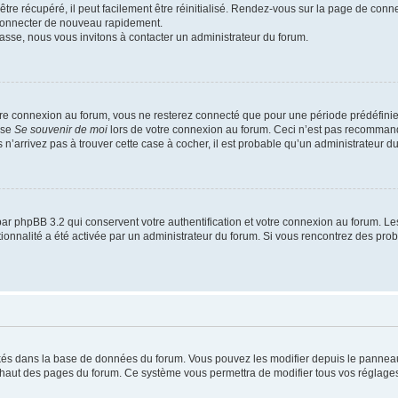
re récupéré, il peut facilement être réinitialisé. Rendez-vous sur la page de conn
 connecter de nouveau rapidement.
asse, nous vous invitons à contacter un administrateur du forum.
re connexion au forum, vous ne resterez connecté que pour une période prédéfinie. 
ase
Se souvenir de moi
lors de votre connexion au forum. Ceci n’est pas recommand
 n’arrivez pas à trouver cette case à cocher, il est probable qu’un administrateur du 
ar phpBB 3.2 qui conservent votre authentification et votre connexion au forum. Le
nctionnalité a été activée par un administrateur du forum. Si vous rencontrez des p
ockés dans la base de données du forum. Vous pouvez les modifier depuis le panneau d
n haut des pages du forum. Ce système vous permettra de modifier tous vos réglages