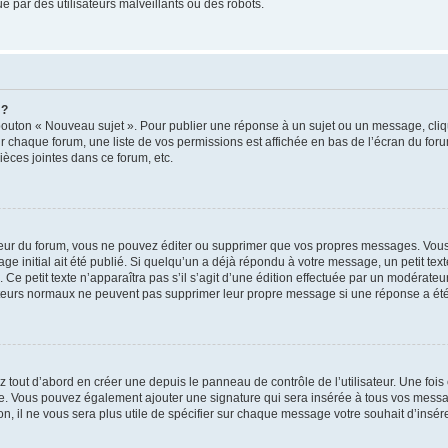
 par des utilisateurs malveillants ou des robots.
 ?
bouton « Nouveau sujet ». Pour publier une réponse à un sujet ou un message, cliq
ur chaque forum, une liste de vos permissions est affichée en bas de l’écran du for
èces jointes dans ce forum, etc.
ur du forum, vous ne pouvez éditer ou supprimer que vos propres messages. Vous
e initial ait été publié. Si quelqu’un a déjà répondu à votre message, un petit te
n. Ce petit texte n’apparaîtra pas s’il s’agit d’une édition effectuée par un modérate
lisateurs normaux ne peuvent pas supprimer leur propre message si une réponse a été
tout d’abord en créer une depuis le panneau de contrôle de l’utilisateur. Une foi
ature. Vous pouvez également ajouter une signature qui sera insérée à tous vos me
tion, il ne vous sera plus utile de spécifier sur chaque message votre souhait d’insér