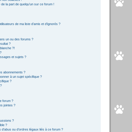
e de la part de quelqu’un sur ce forum !
lisateurs de ma liste d’amis et d’ignorés ?
ans un ou des forums ?
sultat ?
blanche ?!
?
ssages et sujets ?
t les abonnements ?
onner à un sujet spécifique ?
ifique ?
 ?
ce forum ?
s jointes ?
cussions ?
ible ?
 d’abus ou d’ordres légaux liés à ce forum ?