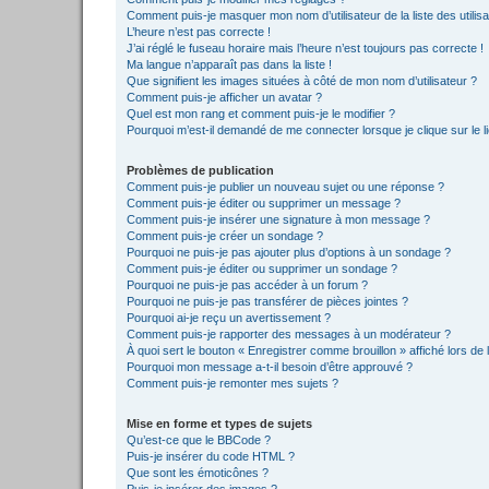
Comment puis-je masquer mon nom d’utilisateur de la liste des utilisa
L’heure n’est pas correcte !
J’ai réglé le fuseau horaire mais l’heure n’est toujours pas correcte !
Ma langue n’apparaît pas dans la liste !
Que signifient les images situées à côté de mon nom d’utilisateur ?
Comment puis-je afficher un avatar ?
Quel est mon rang et comment puis-je le modifier ?
Pourquoi m’est-il demandé de me connecter lorsque je clique sur le lie
Problèmes de publication
Comment puis-je publier un nouveau sujet ou une réponse ?
Comment puis-je éditer ou supprimer un message ?
Comment puis-je insérer une signature à mon message ?
Comment puis-je créer un sondage ?
Pourquoi ne puis-je pas ajouter plus d’options à un sondage ?
Comment puis-je éditer ou supprimer un sondage ?
Pourquoi ne puis-je pas accéder à un forum ?
Pourquoi ne puis-je pas transférer de pièces jointes ?
Pourquoi ai-je reçu un avertissement ?
Comment puis-je rapporter des messages à un modérateur ?
À quoi sert le bouton « Enregistrer comme brouillon » affiché lors de l
Pourquoi mon message a-t-il besoin d’être approuvé ?
Comment puis-je remonter mes sujets ?
Mise en forme et types de sujets
Qu’est-ce que le BBCode ?
Puis-je insérer du code HTML ?
Que sont les émoticônes ?
Puis-je insérer des images ?