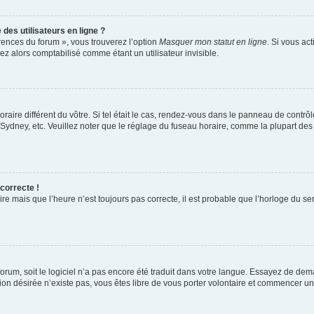
des utilisateurs en ligne ?
érences du forum », vous trouverez l’option
Masquer mon statut en ligne
. Si vous ac
 alors comptabilisé comme étant un utilisateur invisible.
oraire différent du vôtre. Si tel était le cas, rendez-vous dans le panneau de contrôle
dney, etc. Veuillez noter que le réglage du fuseau horaire, comme la plupart des au
 correcte !
re mais que l’heure n’est toujours pas correcte, il est probable que l’horloge du ser
 forum, soit le logiciel n’a pas encore été traduit dans votre langue. Essayez de dem
ction désirée n’existe pas, vous êtes libre de vous porter volontaire et commencer u