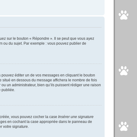
uez sur le bouton « Répondre ». Il se peut que vous ayez
um ou du sujet. Par exemple : vous pouvez publier de
 pouvez éditer un de vos messages en cliquant le bouton
xte situé en dessous du message affichera le nombre de fois
ur ou un administrateur, bien qu’ils puissent rédiger une raison
 publiée.
s créée, vous pouvez cocher la case
Insérer une signature
ssages en cochant la case appropriée dans le panneau de
er votre signature.