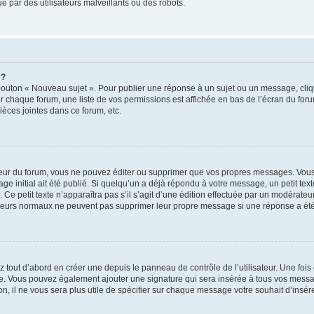
 par des utilisateurs malveillants ou des robots.
 ?
bouton « Nouveau sujet ». Pour publier une réponse à un sujet ou un message, cliq
ur chaque forum, une liste de vos permissions est affichée en bas de l’écran du for
èces jointes dans ce forum, etc.
ur du forum, vous ne pouvez éditer ou supprimer que vos propres messages. Vous
e initial ait été publié. Si quelqu’un a déjà répondu à votre message, un petit te
n. Ce petit texte n’apparaîtra pas s’il s’agit d’une édition effectuée par un modérate
lisateurs normaux ne peuvent pas supprimer leur propre message si une réponse a été
tout d’abord en créer une depuis le panneau de contrôle de l’utilisateur. Une foi
ature. Vous pouvez également ajouter une signature qui sera insérée à tous vos me
tion, il ne vous sera plus utile de spécifier sur chaque message votre souhait d’insér