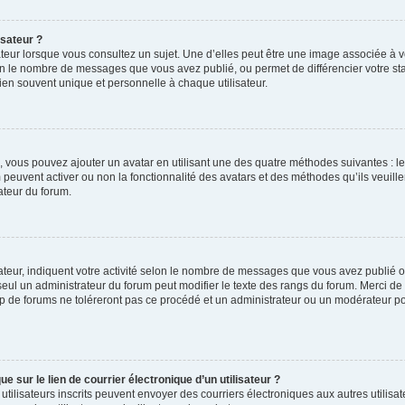
isateur ?
teur lorsque vous consultez un sujet. Une d’elles peut être une image associée à 
lon le nombre de messages que vous avez publié, ou permet de différencier votre stat
en souvent unique et personnelle à chaque utilisateur.
 », vous pouvez ajouter un avatar en utilisant une des quatre méthodes suivantes : le
 peuvent activer ou non la fonctionnalité des avatars et des méthodes qu’ils veuill
ateur du forum.
teur, indiquent votre activité selon le nombre de messages que vous avez publié ou 
 seul un administrateur du forum peut modifier le texte des rangs du forum. Merci d
 de forums ne toléreront pas ce procédé et un administrateur ou un modérateur p
 sur le lien de courrier électronique d’un utilisateur ?
les utilisateurs inscrits peuvent envoyer des courriers électroniques aux autres util