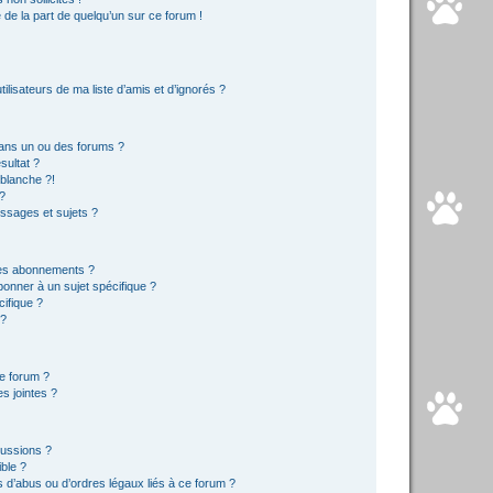
e de la part de quelqu’un sur ce forum !
lisateurs de ma liste d’amis et d’ignorés ?
ans un ou des forums ?
sultat ?
blanche ?!
?
ssages et sujets ?
t les abonnements ?
onner à un sujet spécifique ?
ifique ?
 ?
ce forum ?
s jointes ?
cussions ?
ible ?
 d’abus ou d’ordres légaux liés à ce forum ?