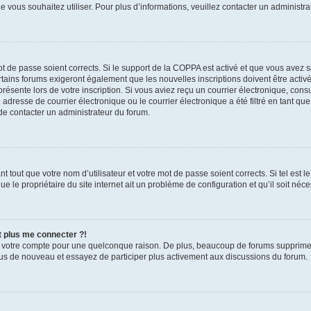
que vous souhaitez utiliser. Pour plus d’informations, veuillez contacter un administr
mot de passe soient corrects. Si le support de la COPPA est activé et que vous avez 
tains forums exigeront également que les nouvelles inscriptions doivent être activ
présente lors de votre inscription. Si vous aviez reçu un courrier électronique, cons
esse de courrier électronique ou le courrier électronique a été filtré en tant que 
de contacter un administrateur du forum.
 tout que votre nom d’utilisateur et votre mot de passe soient corrects. Si tel est l
e le propriétaire du site internet ait un problème de configuration et qu’il soit néces
t plus me connecter ?!
é votre compte pour une quelconque raison. De plus, beaucoup de forums suppriment 
-vous de nouveau et essayez de participer plus activement aux discussions du forum.