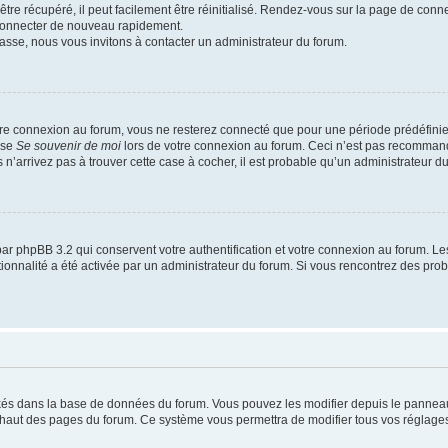
re récupéré, il peut facilement être réinitialisé. Rendez-vous sur la page de conn
 connecter de nouveau rapidement.
asse, nous vous invitons à contacter un administrateur du forum.
re connexion au forum, vous ne resterez connecté que pour une période prédéfinie. 
ase
Se souvenir de moi
lors de votre connexion au forum. Ceci n’est pas recommand
 n’arrivez pas à trouver cette case à cocher, il est probable qu’un administrateur du 
ar phpBB 3.2 qui conservent votre authentification et votre connexion au forum. Le
nctionnalité a été activée par un administrateur du forum. Si vous rencontrez des p
ockés dans la base de données du forum. Vous pouvez les modifier depuis le panneau d
n haut des pages du forum. Ce système vous permettra de modifier tous vos réglages