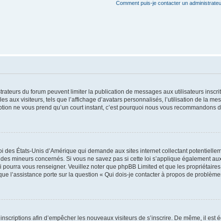
Comment puis-je contacter un administrateu
strateurs du forum peuvent limiter la publication de messages aux utilisateurs insc
s aux visiteurs, tels que l’affichage d’avatars personnalisés, l’utilisation de la me
scription ne vous prend qu’un court instant, c’est pourquoi nous vous recommandons de
oi des États-Unis d’Amérique qui demande aux sites internet collectant potentiell
des mineurs concernés. Si vous ne savez pas si cette loi s’applique également aux
i pourra vous renseigner. Veuillez noter que phpBB Limited et que les propriétaire
sque l’assistance porte sur la question « Qui dois-je contacter à propos de problème
s inscriptions afin d’empêcher les nouveaux visiteurs de s’inscrire. De même, il est