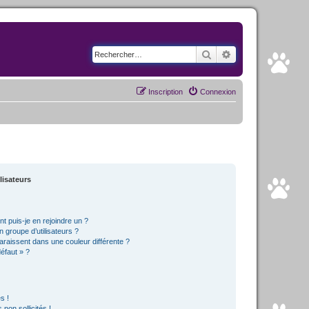
Rechercher
Recherche avancé
Inscription
Connexion
lisateurs
t puis-je en rejoindre un ?
 groupe d’utilisateurs ?
araissent dans une couleur différente ?
défaut » ?
s !
non sollicités !