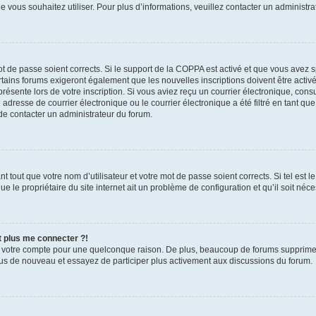
que vous souhaitez utiliser. Pour plus d’informations, veuillez contacter un administr
mot de passe soient corrects. Si le support de la COPPA est activé et que vous avez 
tains forums exigeront également que les nouvelles inscriptions doivent être activ
présente lors de votre inscription. Si vous aviez reçu un courrier électronique, cons
esse de courrier électronique ou le courrier électronique a été filtré en tant que 
de contacter un administrateur du forum.
 tout que votre nom d’utilisateur et votre mot de passe soient corrects. Si tel est l
e le propriétaire du site internet ait un problème de configuration et qu’il soit néces
t plus me connecter ?!
é votre compte pour une quelconque raison. De plus, beaucoup de forums suppriment 
-vous de nouveau et essayez de participer plus activement aux discussions du forum.