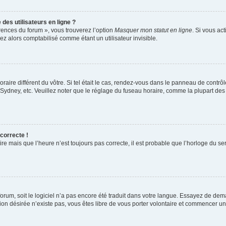
des utilisateurs en ligne ?
érences du forum », vous trouverez l’option
Masquer mon statut en ligne
. Si vous ac
 alors comptabilisé comme étant un utilisateur invisible.
oraire différent du vôtre. Si tel était le cas, rendez-vous dans le panneau de contrôle
dney, etc. Veuillez noter que le réglage du fuseau horaire, comme la plupart des au
 correcte !
re mais que l’heure n’est toujours pas correcte, il est probable que l’horloge du ser
 forum, soit le logiciel n’a pas encore été traduit dans votre langue. Essayez de dem
ction désirée n’existe pas, vous êtes libre de vous porter volontaire et commencer u