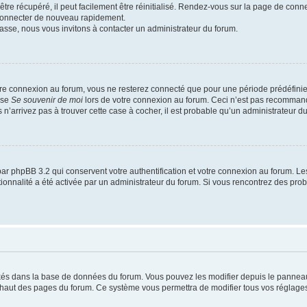
re récupéré, il peut facilement être réinitialisé. Rendez-vous sur la page de conn
 connecter de nouveau rapidement.
asse, nous vous invitons à contacter un administrateur du forum.
re connexion au forum, vous ne resterez connecté que pour une période prédéfinie. 
ase
Se souvenir de moi
lors de votre connexion au forum. Ceci n’est pas recommand
 n’arrivez pas à trouver cette case à cocher, il est probable qu’un administrateur du 
ar phpBB 3.2 qui conservent votre authentification et votre connexion au forum. Le
nctionnalité a été activée par un administrateur du forum. Si vous rencontrez des p
ockés dans la base de données du forum. Vous pouvez les modifier depuis le panneau d
n haut des pages du forum. Ce système vous permettra de modifier tous vos réglages