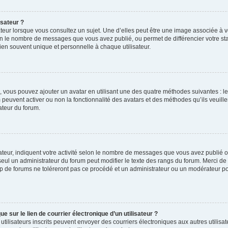
isateur ?
teur lorsque vous consultez un sujet. Une d’elles peut être une image associée à 
lon le nombre de messages que vous avez publié, ou permet de différencier votre stat
en souvent unique et personnelle à chaque utilisateur.
 », vous pouvez ajouter un avatar en utilisant une des quatre méthodes suivantes : le
 peuvent activer ou non la fonctionnalité des avatars et des méthodes qu’ils veuill
ateur du forum.
teur, indiquent votre activité selon le nombre de messages que vous avez publié ou 
 seul un administrateur du forum peut modifier le texte des rangs du forum. Merci d
 de forums ne toléreront pas ce procédé et un administrateur ou un modérateur p
 sur le lien de courrier électronique d’un utilisateur ?
les utilisateurs inscrits peuvent envoyer des courriers électroniques aux autres util