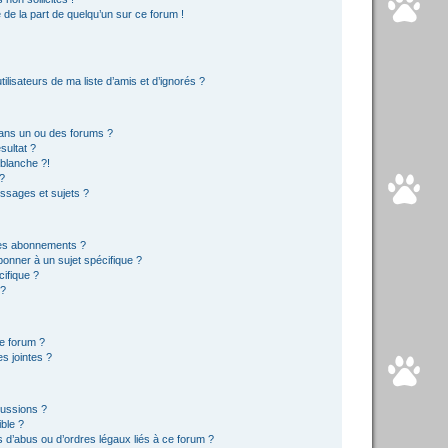
e de la part de quelqu’un sur ce forum !
lisateurs de ma liste d’amis et d’ignorés ?
ans un ou des forums ?
sultat ?
blanche ?!
?
ssages et sujets ?
t les abonnements ?
onner à un sujet spécifique ?
ifique ?
 ?
ce forum ?
s jointes ?
cussions ?
ible ?
 d’abus ou d’ordres légaux liés à ce forum ?