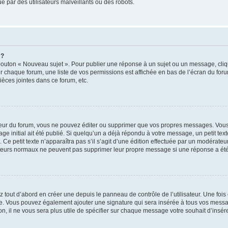
 par des utilisateurs malveillants ou des robots.
 ?
bouton « Nouveau sujet ». Pour publier une réponse à un sujet ou un message, cliq
ur chaque forum, une liste de vos permissions est affichée en bas de l’écran du for
èces jointes dans ce forum, etc.
ur du forum, vous ne pouvez éditer ou supprimer que vos propres messages. Vous
e initial ait été publié. Si quelqu’un a déjà répondu à votre message, un petit te
n. Ce petit texte n’apparaîtra pas s’il s’agit d’une édition effectuée par un modérate
lisateurs normaux ne peuvent pas supprimer leur propre message si une réponse a été
tout d’abord en créer une depuis le panneau de contrôle de l’utilisateur. Une foi
ature. Vous pouvez également ajouter une signature qui sera insérée à tous vos me
tion, il ne vous sera plus utile de spécifier sur chaque message votre souhait d’insér