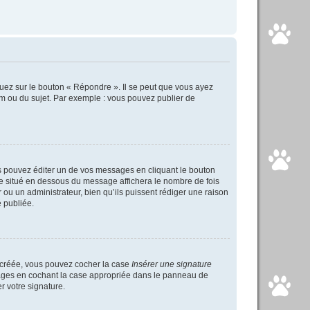
uez sur le bouton « Répondre ». Il se peut que vous ayez
um ou du sujet. Par exemple : vous pouvez publier de
 pouvez éditer un de vos messages en cliquant le bouton
xte situé en dessous du message affichera le nombre de fois
ur ou un administrateur, bien qu’ils puissent rédiger une raison
 publiée.
s créée, vous pouvez cocher la case
Insérer une signature
ssages en cochant la case appropriée dans le panneau de
er votre signature.