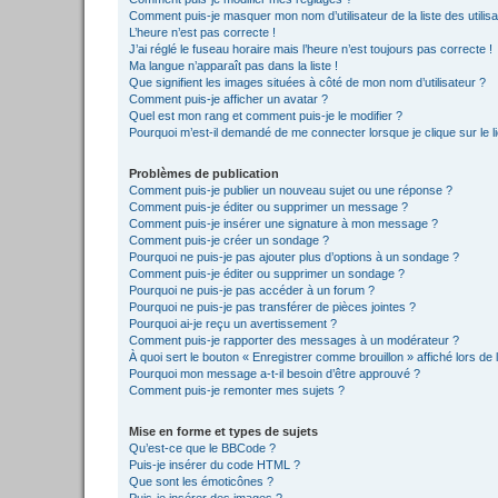
Comment puis-je masquer mon nom d’utilisateur de la liste des utilisa
L’heure n’est pas correcte !
J’ai réglé le fuseau horaire mais l’heure n’est toujours pas correcte !
Ma langue n’apparaît pas dans la liste !
Que signifient les images situées à côté de mon nom d’utilisateur ?
Comment puis-je afficher un avatar ?
Quel est mon rang et comment puis-je le modifier ?
Pourquoi m’est-il demandé de me connecter lorsque je clique sur le lie
Problèmes de publication
Comment puis-je publier un nouveau sujet ou une réponse ?
Comment puis-je éditer ou supprimer un message ?
Comment puis-je insérer une signature à mon message ?
Comment puis-je créer un sondage ?
Pourquoi ne puis-je pas ajouter plus d’options à un sondage ?
Comment puis-je éditer ou supprimer un sondage ?
Pourquoi ne puis-je pas accéder à un forum ?
Pourquoi ne puis-je pas transférer de pièces jointes ?
Pourquoi ai-je reçu un avertissement ?
Comment puis-je rapporter des messages à un modérateur ?
À quoi sert le bouton « Enregistrer comme brouillon » affiché lors de l
Pourquoi mon message a-t-il besoin d’être approuvé ?
Comment puis-je remonter mes sujets ?
Mise en forme et types de sujets
Qu’est-ce que le BBCode ?
Puis-je insérer du code HTML ?
Que sont les émoticônes ?
Puis-je insérer des images ?