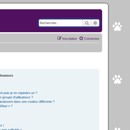
Rechercher
Recherche avancé
Inscription
Connexion
lisateurs
t puis-je en rejoindre un ?
 groupe d’utilisateurs ?
araissent dans une couleur différente ?
défaut » ?
s !
non sollicités !