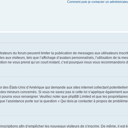
Comment puis-je contacter un administrateu
strateurs du forum peuvent limiter la publication de messages aux utilisateurs insc
s aux visiteurs, tels que l’affichage d’avatars personnalisés, l’utilisation de la me
scription ne vous prend qu’un court instant, c’est pourquoi nous vous recommandons de
oi des États-Unis d’Amérique qui demande aux sites internet collectant potentiell
des mineurs concernés. Si vous ne savez pas si cette loi s’applique également aux
i pourra vous renseigner. Veuillez noter que phpBB Limited et que les propriétaire
sque l’assistance porte sur la question « Qui dois-je contacter à propos de problème
s inscriptions afin d’empêcher les nouveaux visiteurs de s’inscrire. De même, il est