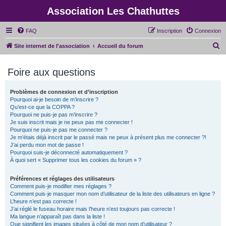
Association Les Chathuttes
FAQ
Inscription
Connexion
R
Site internet de l'association
Accueil du forum
e
Foire aux questions
c
h
Problèmes de connexion et d’inscription
e
Pourquoi ai-je besoin de m’inscrire ?
r
Qu’est-ce que la COPPA ?
Pourquoi ne puis-je pas m’inscrire ?
c
Je suis inscrit mais je ne peux pas me connecter !
Pourquoi ne puis-je pas me connecter ?
h
Je m’étais déjà inscrit par le passé mais ne peux à présent plus me connecter ?!
e
J’ai perdu mon mot de passe !
Pourquoi suis-je déconnecté automatiquement ?
r
À quoi sert « Supprimer tous les cookies du forum » ?
Préférences et réglages des utilisateurs
Comment puis-je modifier mes réglages ?
Comment puis-je masquer mon nom d’utilisateur de la liste des utilisateurs en ligne ?
L’heure n’est pas correcte !
J’ai réglé le fuseau horaire mais l’heure n’est toujours pas correcte !
Ma langue n’apparaît pas dans la liste !
Que signifient les images situées à côté de mon nom d’utilisateur ?