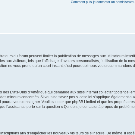
Comment puis-je contacter un administrateu
strateurs du forum peuvent limiter la publication de messages aux utilisateurs insc
s aux visiteurs, tels que l’affichage d’avatars personnalisés, l’utilisation de la me
scription ne vous prend qu’un court instant, c’est pourquoi nous vous recommandons de
oi des États-Unis d’Amérique qui demande aux sites internet collectant potentiell
des mineurs concernés. Si vous ne savez pas si cette loi s’applique également aux
i pourra vous renseigner. Veuillez noter que phpBB Limited et que les propriétaire
sque l’assistance porte sur la question « Qui dois-je contacter à propos de problème
s inscriptions afin d’empêcher les nouveaux visiteurs de s’inscrire. De même, il est