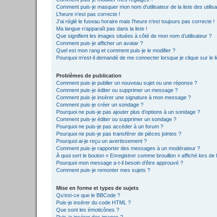
Comment puis-je masquer mon nom d’utilisateur de la liste des utilisa
L’heure n’est pas correcte !
J’ai réglé le fuseau horaire mais l’heure n’est toujours pas correcte !
Ma langue n’apparaît pas dans la liste !
Que signifient les images situées à côté de mon nom d’utilisateur ?
Comment puis-je afficher un avatar ?
Quel est mon rang et comment puis-je le modifier ?
Pourquoi m’est-il demandé de me connecter lorsque je clique sur le lie
Problèmes de publication
Comment puis-je publier un nouveau sujet ou une réponse ?
Comment puis-je éditer ou supprimer un message ?
Comment puis-je insérer une signature à mon message ?
Comment puis-je créer un sondage ?
Pourquoi ne puis-je pas ajouter plus d’options à un sondage ?
Comment puis-je éditer ou supprimer un sondage ?
Pourquoi ne puis-je pas accéder à un forum ?
Pourquoi ne puis-je pas transférer de pièces jointes ?
Pourquoi ai-je reçu un avertissement ?
Comment puis-je rapporter des messages à un modérateur ?
À quoi sert le bouton « Enregistrer comme brouillon » affiché lors de l
Pourquoi mon message a-t-il besoin d’être approuvé ?
Comment puis-je remonter mes sujets ?
Mise en forme et types de sujets
Qu’est-ce que le BBCode ?
Puis-je insérer du code HTML ?
Que sont les émoticônes ?
Puis-je insérer des images ?