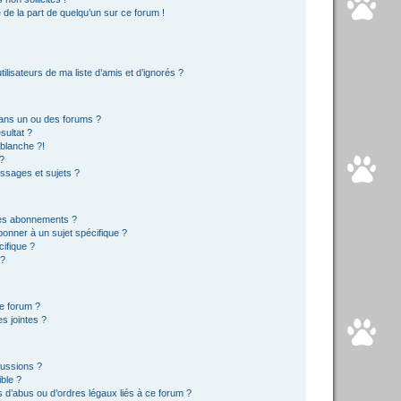
e de la part de quelqu’un sur ce forum !
lisateurs de ma liste d’amis et d’ignorés ?
ans un ou des forums ?
sultat ?
blanche ?!
?
ssages et sujets ?
t les abonnements ?
onner à un sujet spécifique ?
ifique ?
 ?
ce forum ?
s jointes ?
cussions ?
ible ?
 d’abus ou d’ordres légaux liés à ce forum ?