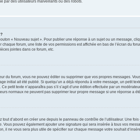
 par des utilisateurs malveillants ou des robots.
 ?
bouton « Nouveau sujet ». Pour publier une réponse à un sujet ou un message, cliq
ur chaque forum, une liste de vos permissions est affichée en bas de l’écran du for
èces jointes dans ce forum, etc.
ur du forum, vous ne pouvez éditer ou supprimer que vos propres messages. Vous
e initial ait été publié. Si quelqu’un a déjà répondu à votre message, un petit te
n. Ce petit texte n’apparaîtra pas s’il s’agit d’une édition effectuée par un modérate
lisateurs normaux ne peuvent pas supprimer leur propre message si une réponse a été
tout d’abord en créer une depuis le panneau de contrôle de l’utilisateur. Une foi
ature. Vous pouvez également ajouter une signature qui sera insérée à tous vos me
tion, il ne vous sera plus utile de spécifier sur chaque message votre souhait d’insér