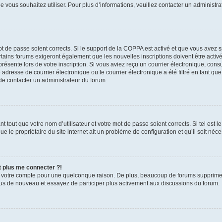
que vous souhaitez utiliser. Pour plus d’informations, veuillez contacter un administr
mot de passe soient corrects. Si le support de la COPPA est activé et que vous avez 
tains forums exigeront également que les nouvelles inscriptions doivent être activ
présente lors de votre inscription. Si vous aviez reçu un courrier électronique, cons
esse de courrier électronique ou le courrier électronique a été filtré en tant que 
de contacter un administrateur du forum.
 tout que votre nom d’utilisateur et votre mot de passe soient corrects. Si tel est l
e le propriétaire du site internet ait un problème de configuration et qu’il soit néces
t plus me connecter ?!
é votre compte pour une quelconque raison. De plus, beaucoup de forums suppriment 
-vous de nouveau et essayez de participer plus activement aux discussions du forum.