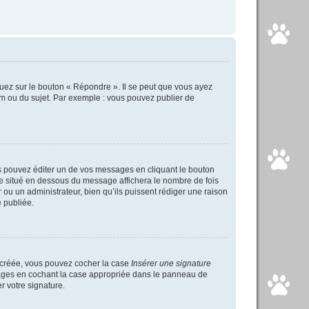
uez sur le bouton « Répondre ». Il se peut que vous ayez
um ou du sujet. Par exemple : vous pouvez publier de
 pouvez éditer un de vos messages en cliquant le bouton
xte situé en dessous du message affichera le nombre de fois
ur ou un administrateur, bien qu’ils puissent rédiger une raison
 publiée.
s créée, vous pouvez cocher la case
Insérer une signature
ssages en cochant la case appropriée dans le panneau de
er votre signature.