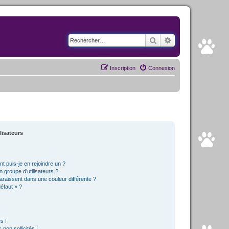
Rechercher
Recherche avancé
Inscription
Connexion
lisateurs
t puis-je en rejoindre un ?
 groupe d’utilisateurs ?
araissent dans une couleur différente ?
défaut » ?
s !
non sollicités !