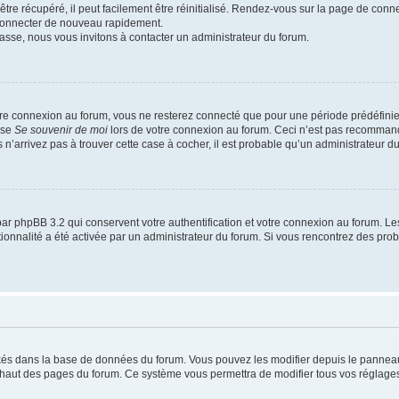
re récupéré, il peut facilement être réinitialisé. Rendez-vous sur la page de conn
 connecter de nouveau rapidement.
asse, nous vous invitons à contacter un administrateur du forum.
re connexion au forum, vous ne resterez connecté que pour une période prédéfinie. 
ase
Se souvenir de moi
lors de votre connexion au forum. Ceci n’est pas recommand
 n’arrivez pas à trouver cette case à cocher, il est probable qu’un administrateur du 
ar phpBB 3.2 qui conservent votre authentification et votre connexion au forum. Le
nctionnalité a été activée par un administrateur du forum. Si vous rencontrez des p
ockés dans la base de données du forum. Vous pouvez les modifier depuis le panneau d
n haut des pages du forum. Ce système vous permettra de modifier tous vos réglages