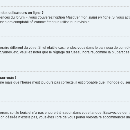
des utilisateurs en ligne ?
érences du forum », vous trouverez l’option
Masquer mon statut en ligne
. Si vous ac
 alors comptabilisé comme étant un utilisateur invisible.
oraire différent du vôtre. Si tel était le cas, rendez-vous dans le panneau de contrôle
dney, etc. Veuillez noter que le réglage du fuseau horaire, comme la plupart des au
 correcte !
re mais que l’heure n’est toujours pas correcte, il est probable que l’horloge du ser
 forum, soit le logiciel n’a pas encore été traduit dans votre langue. Essayez de dem
ction désirée n’existe pas, vous êtes libre de vous porter volontaire et commencer u