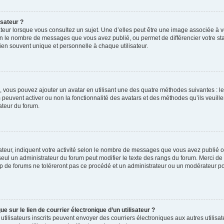
isateur ?
teur lorsque vous consultez un sujet. Une d’elles peut être une image associée à 
lon le nombre de messages que vous avez publié, ou permet de différencier votre stat
en souvent unique et personnelle à chaque utilisateur.
 », vous pouvez ajouter un avatar en utilisant une des quatre méthodes suivantes : le
 peuvent activer ou non la fonctionnalité des avatars et des méthodes qu’ils veuill
ateur du forum.
teur, indiquent votre activité selon le nombre de messages que vous avez publié ou 
 seul un administrateur du forum peut modifier le texte des rangs du forum. Merci d
 de forums ne toléreront pas ce procédé et un administrateur ou un modérateur p
 sur le lien de courrier électronique d’un utilisateur ?
les utilisateurs inscrits peuvent envoyer des courriers électroniques aux autres util