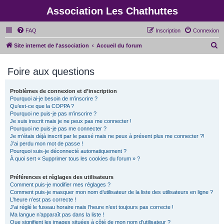
Association Les Chathuttes
FAQ
Inscription
Connexion
R
Site internet de l'association
Accueil du forum
e
Foire aux questions
c
h
Problèmes de connexion et d’inscription
e
Pourquoi ai-je besoin de m’inscrire ?
r
Qu’est-ce que la COPPA ?
Pourquoi ne puis-je pas m’inscrire ?
c
Je suis inscrit mais je ne peux pas me connecter !
Pourquoi ne puis-je pas me connecter ?
h
Je m’étais déjà inscrit par le passé mais ne peux à présent plus me connecter ?!
e
J’ai perdu mon mot de passe !
Pourquoi suis-je déconnecté automatiquement ?
r
À quoi sert « Supprimer tous les cookies du forum » ?
Préférences et réglages des utilisateurs
Comment puis-je modifier mes réglages ?
Comment puis-je masquer mon nom d’utilisateur de la liste des utilisateurs en ligne ?
L’heure n’est pas correcte !
J’ai réglé le fuseau horaire mais l’heure n’est toujours pas correcte !
Ma langue n’apparaît pas dans la liste !
Que signifient les images situées à côté de mon nom d’utilisateur ?