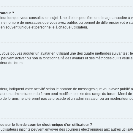
isateur ?
teur lorsque vous consultez un sujet. Une d’elles peut être une image associée à 
lon le nombre de messages que vous avez publié, ou permet de différencier votre stat
en souvent unique et personnelle à chaque utilisateur.
 », vous pouvez ajouter un avatar en utilisant une des quatre méthodes suivantes : le
 peuvent activer ou non la fonctionnalité des avatars et des méthodes qu’ils veuill
ateur du forum.
teur, indiquent votre activité selon le nombre de messages que vous avez publié ou 
 seul un administrateur du forum peut modifier le texte des rangs du forum. Merci d
 de forums ne toléreront pas ce procédé et un administrateur ou un modérateur p
 sur le lien de courrier électronique d’un utilisateur ?
les utilisateurs inscrits peuvent envoyer des courriers électroniques aux autres util