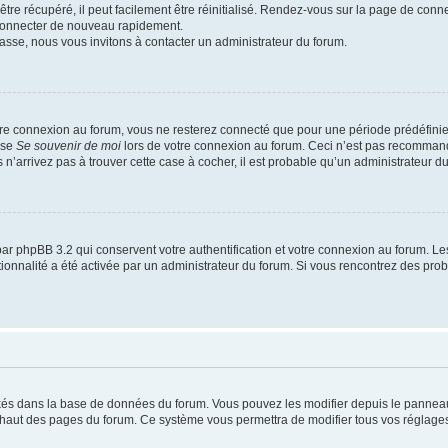
re récupéré, il peut facilement être réinitialisé. Rendez-vous sur la page de conn
 connecter de nouveau rapidement.
asse, nous vous invitons à contacter un administrateur du forum.
re connexion au forum, vous ne resterez connecté que pour une période prédéfinie. 
ase
Se souvenir de moi
lors de votre connexion au forum. Ceci n’est pas recommand
 n’arrivez pas à trouver cette case à cocher, il est probable qu’un administrateur du 
ar phpBB 3.2 qui conservent votre authentification et votre connexion au forum. Le
nctionnalité a été activée par un administrateur du forum. Si vous rencontrez des p
ockés dans la base de données du forum. Vous pouvez les modifier depuis le panneau d
n haut des pages du forum. Ce système vous permettra de modifier tous vos réglages