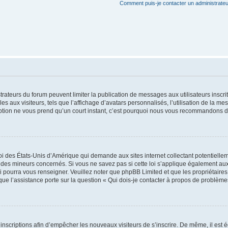
Comment puis-je contacter un administrateu
strateurs du forum peuvent limiter la publication de messages aux utilisateurs insc
s aux visiteurs, tels que l’affichage d’avatars personnalisés, l’utilisation de la me
scription ne vous prend qu’un court instant, c’est pourquoi nous vous recommandons de
oi des États-Unis d’Amérique qui demande aux sites internet collectant potentiell
des mineurs concernés. Si vous ne savez pas si cette loi s’applique également aux
i pourra vous renseigner. Veuillez noter que phpBB Limited et que les propriétaire
sque l’assistance porte sur la question « Qui dois-je contacter à propos de problème
s inscriptions afin d’empêcher les nouveaux visiteurs de s’inscrire. De même, il est