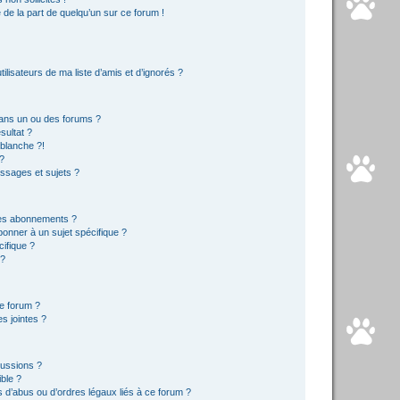
e de la part de quelqu’un sur ce forum !
lisateurs de ma liste d’amis et d’ignorés ?
ans un ou des forums ?
sultat ?
blanche ?!
?
ssages et sujets ?
t les abonnements ?
onner à un sujet spécifique ?
ifique ?
 ?
ce forum ?
s jointes ?
cussions ?
ible ?
 d’abus ou d’ordres légaux liés à ce forum ?