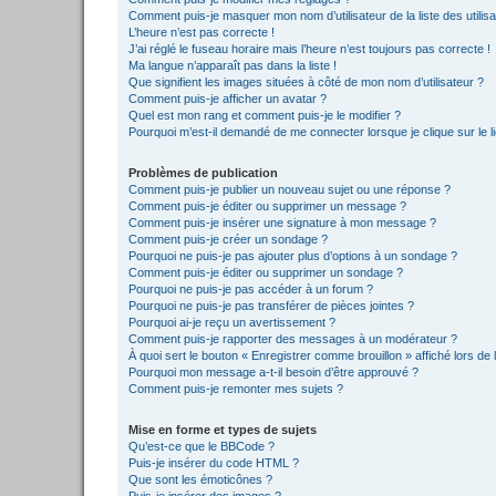
Comment puis-je masquer mon nom d’utilisateur de la liste des utilisa
L’heure n’est pas correcte !
J’ai réglé le fuseau horaire mais l’heure n’est toujours pas correcte !
Ma langue n’apparaît pas dans la liste !
Que signifient les images situées à côté de mon nom d’utilisateur ?
Comment puis-je afficher un avatar ?
Quel est mon rang et comment puis-je le modifier ?
Pourquoi m’est-il demandé de me connecter lorsque je clique sur le lie
Problèmes de publication
Comment puis-je publier un nouveau sujet ou une réponse ?
Comment puis-je éditer ou supprimer un message ?
Comment puis-je insérer une signature à mon message ?
Comment puis-je créer un sondage ?
Pourquoi ne puis-je pas ajouter plus d’options à un sondage ?
Comment puis-je éditer ou supprimer un sondage ?
Pourquoi ne puis-je pas accéder à un forum ?
Pourquoi ne puis-je pas transférer de pièces jointes ?
Pourquoi ai-je reçu un avertissement ?
Comment puis-je rapporter des messages à un modérateur ?
À quoi sert le bouton « Enregistrer comme brouillon » affiché lors de l
Pourquoi mon message a-t-il besoin d’être approuvé ?
Comment puis-je remonter mes sujets ?
Mise en forme et types de sujets
Qu’est-ce que le BBCode ?
Puis-je insérer du code HTML ?
Que sont les émoticônes ?
Puis-je insérer des images ?