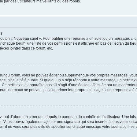
 par des utilisateurs malveillants ou des robots.
 ?
bouton « Nouveau sujet ». Pour publier une réponse à un sujet ou un message, cliq
ur chaque forum, une liste de vos permissions est affichée en bas de l’écran du for
èces jointes dans ce forum, etc.
ur du forum, vous ne pouvez éditer ou supprimer que vos propres messages. Vous
e initial ait été publié. Si quelqu’un a déjà répondu à votre message, un petit te
n. Ce petit texte n’apparaîtra pas s’il s’agit d’une édition effectuée par un modérate
lisateurs normaux ne peuvent pas supprimer leur propre message si une réponse a été
tout d’abord en créer une depuis le panneau de contrôle de l’utilisateur. Une foi
ature. Vous pouvez également ajouter une signature qui sera insérée à tous vos me
tion, il ne vous sera plus utile de spécifier sur chaque message votre souhait d’insér