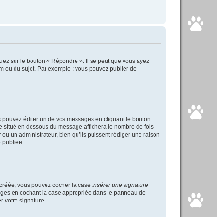
uez sur le bouton « Répondre ». Il se peut que vous ayez
um ou du sujet. Par exemple : vous pouvez publier de
 pouvez éditer un de vos messages en cliquant le bouton
xte situé en dessous du message affichera le nombre de fois
ur ou un administrateur, bien qu’ils puissent rédiger une raison
 publiée.
s créée, vous pouvez cocher la case
Insérer une signature
ssages en cochant la case appropriée dans le panneau de
er votre signature.