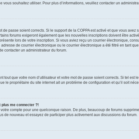
que vous souhaitez utiliser. Pour plus d’informations, veuillez contacter un administr
mot de passe soient corrects. Si le support de la COPPA est activé et que vous avez 
tains forums exigeront également que les nouvelles inscriptions doivent être activ
présente lors de votre inscription. Si vous aviez reçu un courrier électronique, cons
esse de courrier électronique ou le courrier électronique a été filtré en tant que 
de contacter un administrateur du forum.
 tout que votre nom d’utilisateur et votre mot de passe soient corrects. Si tel est l
e le propriétaire du site internet ait un problème de configuration et qu’il soit néces
t plus me connecter ?!
é votre compte pour une quelconque raison. De plus, beaucoup de forums suppriment 
-vous de nouveau et essayez de participer plus activement aux discussions du forum.