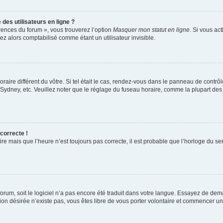
des utilisateurs en ligne ?
érences du forum », vous trouverez l’option
Masquer mon statut en ligne
. Si vous ac
 alors comptabilisé comme étant un utilisateur invisible.
oraire différent du vôtre. Si tel était le cas, rendez-vous dans le panneau de contrôle
dney, etc. Veuillez noter que le réglage du fuseau horaire, comme la plupart des au
 correcte !
re mais que l’heure n’est toujours pas correcte, il est probable que l’horloge du ser
 forum, soit le logiciel n’a pas encore été traduit dans votre langue. Essayez de dem
ction désirée n’existe pas, vous êtes libre de vous porter volontaire et commencer u