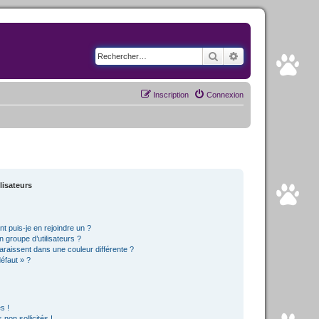
Rechercher
Recherche avancé
Inscription
Connexion
lisateurs
t puis-je en rejoindre un ?
 groupe d’utilisateurs ?
araissent dans une couleur différente ?
défaut » ?
s !
non sollicités !