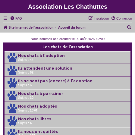
Association Les Chathuttes
FAQ
Inscription
Connexion
R
Site internet de l'association
Accueil du forum
e
Nous sommes actuellement le 09 août 2026, 02:09
c
Les chats de l'association
h
Nos chats à l'adoption
e
Sujets :
44
r
Ils attendent une solution
c
Sujets :
62
h
Ils ne sont pas (encore) à l'adoption
Sujets :
6
e
r
Nos chats à parrainer
Sujets :
10
Nos chats adoptés
Sujets :
1070
Nos chats libres
Sujets :
4
Ils nous ont quittés