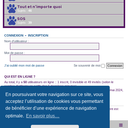
Tout et n'importe quoi
Sujets :
46
SOS
Sujets :
39
CONNEXION
•
INSCRIPTION
Nom d’utilisateur :
Mot de passe :
J’ai oublié mon mot de passe
Se souvenir de moi
QUI EST EN LIGNE ?
Au total, il y a
50
utilisateurs en ligne :: 1 inscrit, 0 invisible et 49 invités (selon le
nombre d’utilisateurs actifs des 5 dernières minutes)
Le nombre maximal d’utilisateurs en ligne simultanément a été de
2754
le 10 mai 2024,
En poursuivant votre navigation sur ce site, vous
18:04
acceptez l’utilisation de cookies vous permettant
STATISTIQUES
de bénéficier d’une expérience de navigation
35522
messages •
2587
sujets •
2956
membres • Notre membre le plus récent est
getjuicyainak
optimale.
En savoir plus…
Site internet de l'association
Accueil du forum