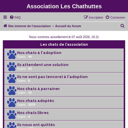
Association Les Chathuttes
FAQ
Inscription
Connexion
R
Site internet de l'association
Accueil du forum
e
Nous sommes actuellement le 07 août 2026, 16:11
c
Les chats de l'association
h
Nos chats à l'adoption
e
Sujets :
44
r
Ils attendent une solution
c
Sujets :
62
h
Ils ne sont pas (encore) à l'adoption
Sujets :
6
e
r
Nos chats à parrainer
Sujets :
10
Nos chats adoptés
Sujets :
1070
Nos chats libres
Sujets :
4
Ils nous ont quittés