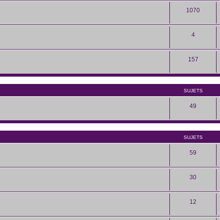
1070
4
157
SUJETS
49
SUJETS
59
30
12