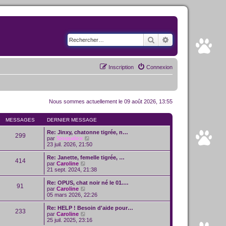
Rechercher
Recherche avancé
Inscription
Connexion
Nous sommes actuellement le 09 août 2026, 13:55
MESSAGES
DERNIER MESSAGE
Re: Jinxy, chatonne tigrée, n…
299
C
par
Soupalice
o
23 juil. 2026, 21:50
n
s
Re: Janette, femelle tigrée, …
414
u
C
par
Caroline
l
o
21 sept. 2024, 21:38
t
n
e
s
Re: OPUS, chat noir né le 01.…
91
r
u
C
par
Caroline
l
l
o
05 mars 2026, 22:26
e
t
n
d
e
s
Re: HELP ! Besoin d'aide pour…
e
233
r
u
C
par
Caroline
r
l
l
o
25 juil. 2025, 23:16
n
e
t
n