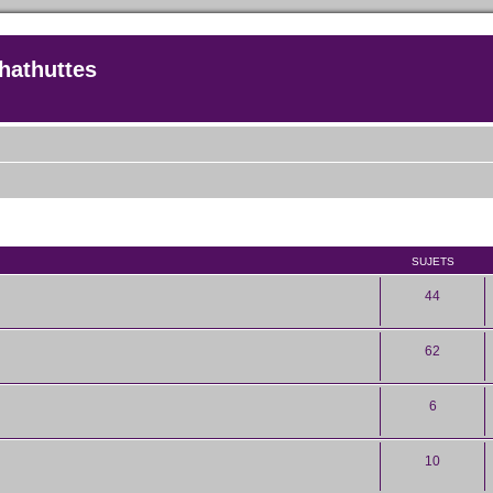
hathuttes
SUJETS
44
62
6
10