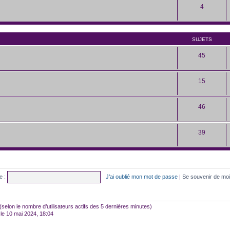
4
SUJETS
45
15
46
39
e :
J’ai oublié mon mot de passe
|
Se souvenir de mo
tés (selon le nombre d’utilisateurs actifs des 5 dernières minutes)
le 10 mai 2024, 18:04