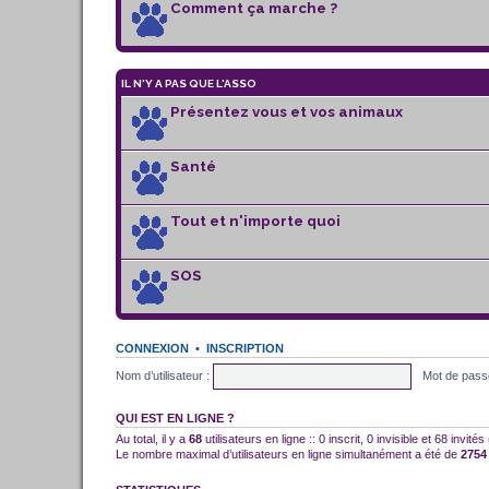
Comment ça marche ?
IL N'Y A PAS QUE L'ASSO
Présentez vous et vos animaux
Santé
Tout et n'importe quoi
SOS
CONNEXION
•
INSCRIPTION
Nom d’utilisateur :
Mot de pass
QUI EST EN LIGNE ?
Au total, il y a
68
utilisateurs en ligne :: 0 inscrit, 0 invisible et 68 invi
Le nombre maximal d’utilisateurs en ligne simultanément a été de
2754