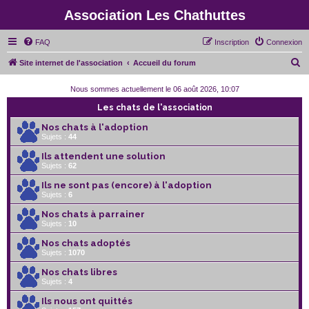
Association Les Chathuttes
FAQ
Inscription
Connexion
R
Site internet de l'association
Accueil du forum
e
Nous sommes actuellement le 06 août 2026, 10:07
c
Les chats de l'association
h
Nos chats à l'adoption
e
Sujets :
44
r
Ils attendent une solution
c
Sujets :
62
h
Ils ne sont pas (encore) à l'adoption
Sujets :
6
e
r
Nos chats à parrainer
Sujets :
10
Nos chats adoptés
Sujets :
1070
Nos chats libres
Sujets :
4
Ils nous ont quittés