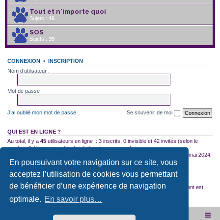
Tout et n'importe quoi
Sujets :
46
SOS
Sujets :
39
CONNEXION
•
INSCRIPTION
Nom d’utilisateur :
Mot de passe :
J’ai oublié mon mot de passe
Se souvenir de moi
QUI EST EN LIGNE ?
Au total, il y a
45
utilisateurs en ligne :: 3 inscrits, 0 invisible et 42 invités (selon le
nombre d’utilisateurs actifs des 5 dernières minutes)
Le nombre maximal d’utilisateurs en ligne simultanément a été de
2754
le 10 mai 2024,
En poursuivant votre navigation sur ce site, vous
18:04
acceptez l’utilisation de cookies vous permettant
STATISTIQUES
de bénéficier d’une expérience de navigation
35522
messages •
2587
sujets •
2953
membres • Notre membre le plus récent est
12167560000hgTrork
optimale.
En savoir plus…
Site internet de l'association
Accueil du forum