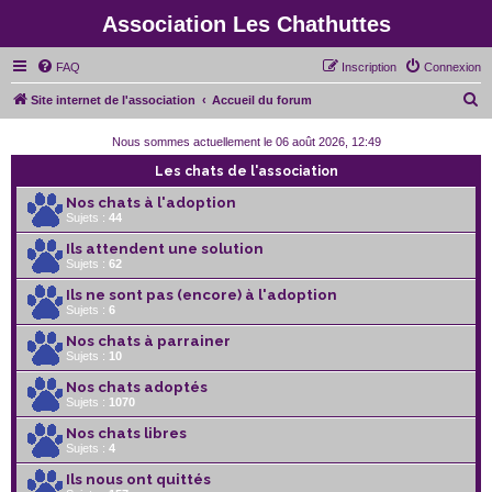
Association Les Chathuttes
FAQ
Inscription
Connexion
R
Site internet de l'association
Accueil du forum
e
Nous sommes actuellement le 06 août 2026, 12:49
c
Les chats de l'association
h
Nos chats à l'adoption
e
Sujets :
44
r
Ils attendent une solution
c
Sujets :
62
h
Ils ne sont pas (encore) à l'adoption
Sujets :
6
e
r
Nos chats à parrainer
Sujets :
10
Nos chats adoptés
Sujets :
1070
Nos chats libres
Sujets :
4
Ils nous ont quittés