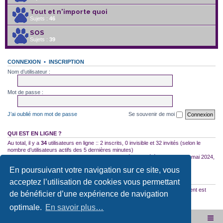
Tout et n'importe quoi
Sujets :
46
SOS
Sujets :
39
CONNEXION
•
INSCRIPTION
Nom d’utilisateur :
Mot de passe :
J’ai oublié mon mot de passe
Se souvenir de moi
QUI EST EN LIGNE ?
Au total, il y a
34
utilisateurs en ligne :: 2 inscrits, 0 invisible et 32 invités (selon le
nombre d’utilisateurs actifs des 5 dernières minutes)
Le nombre maximal d’utilisateurs en ligne simultanément a été de
2754
le 10 mai 2024,
18:04
En poursuivant votre navigation sur ce site, vous
STATISTIQUES
acceptez l’utilisation de cookies vous permettant
35522
messages •
2587
sujets •
2953
membres • Notre membre le plus récent est
de bénéficier d’une expérience de navigation
12167560000hgTrork
optimale.
En savoir plus…
Site internet de l'association
Accueil du forum