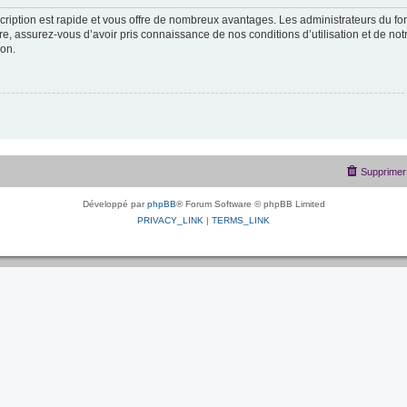
scription est rapide et vous offre de nombreux avantages. Les administrateurs du f
ire, assurez-vous d’avoir pris connaissance de nos conditions d’utilisation et de not
ion.
Supprimer 
Développé par
phpBB
® Forum Software © phpBB Limited
PRIVACY_LINK
|
TERMS_LINK