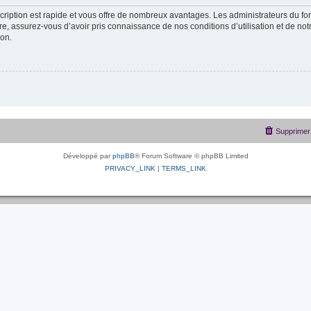
scription est rapide et vous offre de nombreux avantages. Les administrateurs du f
ire, assurez-vous d’avoir pris connaissance de nos conditions d’utilisation et de not
ion.
Supprimer 
Développé par
phpBB
® Forum Software © phpBB Limited
PRIVACY_LINK
|
TERMS_LINK