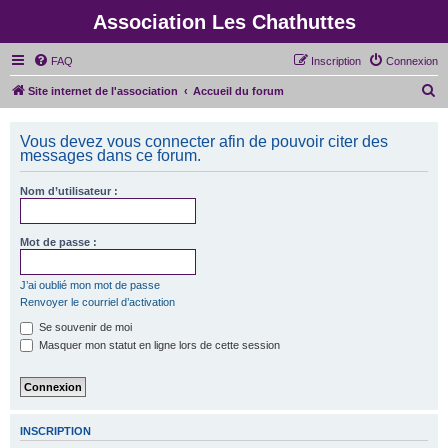
Association Les Chathuttes
FAQ
Inscription
Connexion
R
Site internet de l'association
Accueil du forum
e
c
Vous devez vous connecter afin de pouvoir citer des
messages dans ce forum.
h
e
Nom d’utilisateur :
r
c
Mot de passe :
h
e
J’ai oublié mon mot de passe
Renvoyer le courriel d’activation
r
Se souvenir de moi
Masquer mon statut en ligne lors de cette session
INSCRIPTION