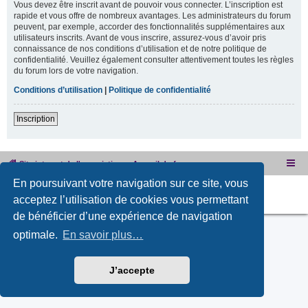
Vous devez être inscrit avant de pouvoir vous connecter. L’inscription est
rapide et vous offre de nombreux avantages. Les administrateurs du forum
peuvent, par exemple, accorder des fonctionnalités supplémentaires aux
utilisateurs inscrits. Avant de vous inscrire, assurez-vous d’avoir pris
connaissance de nos conditions d’utilisation et de notre politique de
confidentialité. Veuillez également consulter attentivement toutes les règles
du forum lors de votre navigation.
Conditions d’utilisation
|
Politique de confidentialité
Inscription
Site internet de l'association
Accueil du forum
En poursuivant votre navigation sur ce site, vous
Développé par
phpBB
® Forum Software © phpBB Limited
acceptez l’utilisation de cookies vous permettant
PRIVACY_LINK
|
TERMS_LINK
de bénéficier d’une expérience de navigation
optimale.
En savoir plus…
J’accepte