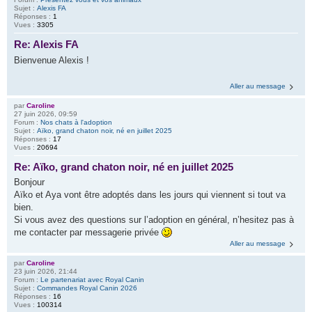
Sujet :
Alexis FA
Réponses :
1
Vues :
3305
Re: Alexis FA
Bienvenue Alexis !
Aller au message
par
Caroline
27 juin 2026, 09:59
Forum :
Nos chats à l'adoption
Sujet :
Aïko, grand chaton noir, né en juillet 2025
Réponses :
17
Vues :
20694
Re: Aïko, grand chaton noir, né en juillet 2025
Bonjour
Aïko et Aya vont être adoptés dans les jours qui viennent si tout va
bien.
Si vous avez des questions sur l’adoption en général, n’hesitez pas à
me contacter par messagerie privée
Aller au message
par
Caroline
23 juin 2026, 21:44
Forum :
Le partenariat avec Royal Canin
Sujet :
Commandes Royal Canin 2026
Réponses :
16
Vues :
100314