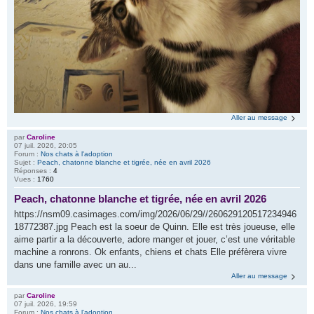
Aller au message
par
Caroline
07 juil. 2026, 20:05
Forum :
Nos chats à l'adoption
Sujet :
Peach, chatonne blanche et tigrée, née en avril 2026
Réponses :
4
Vues :
1760
Peach, chatonne blanche et tigrée, née en avril 2026
https://nsm09.casimages.com/img/2026/06/29//260629120517234946
18772387.jpg Peach est la soeur de Quinn. Elle est très joueuse, elle
aime partir a la découverte, adore manger et jouer, c’est une véritable
machine a ronrons. Ok enfants, chiens et chats Elle préfèrera vivre
dans une famille avec un au...
Aller au message
par
Caroline
07 juil. 2026, 19:59
Forum :
Nos chats à l'adoption