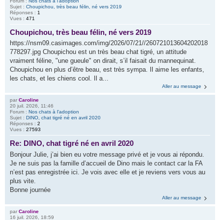
Forum :
Nos chats à l'adoption
Sujet :
Choupichou, très beau félin, né vers 2019
Réponses :
1
Vues :
471
Choupichou, très beau félin, né vers 2019
https://nsm09.casimages.com/img/2026/07/21//260721013604202018
778297.jpg Choupichou est un très beau chat tigré, un attitude
vraiment féline, "une gueule" on dirait, s’il faisait du mannequinat.
Choupichou en plus d’être beau, est très sympa. Il aime les enfants,
les chats, et les chiens cool. Il a...
Aller au message
par
Caroline
20 juil. 2026, 11:46
Forum :
Nos chats à l'adoption
Sujet :
DINO, chat tigré né en avril 2020
Réponses :
2
Vues :
27593
Re: DINO, chat tigré né en avril 2020
Bonjour Julie, j’ai bien eu votre message privé et je vous ai répondu.
Je ne suis pas la famille d’accueil de Dino mais le contact car la FA
n’est pas enregistrée ici. Je vois avec elle et je reviens vers vous au
plus vite.
Bonne journée
Aller au message
par
Caroline
16 juil. 2026, 18:59