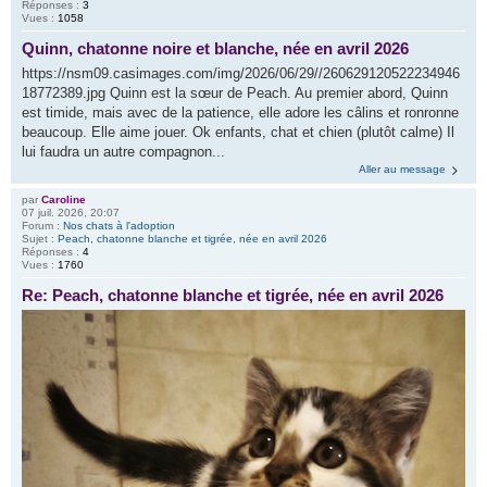
Réponses :
3
Vues :
1058
Quinn, chatonne noire et blanche, née en avril 2026
https://nsm09.casimages.com/img/2026/06/29//260629120522234946
18772389.jpg Quinn est la sœur de Peach. Au premier abord, Quinn
est timide, mais avec de la patience, elle adore les câlins et ronronne
beaucoup. Elle aime jouer. Ok enfants, chat et chien (plutôt calme) Il
lui faudra un autre compagnon...
Aller au message
par
Caroline
07 juil. 2026, 20:07
Forum :
Nos chats à l'adoption
Sujet :
Peach, chatonne blanche et tigrée, née en avril 2026
Réponses :
4
Vues :
1760
Re: Peach, chatonne blanche et tigrée, née en avril 2026