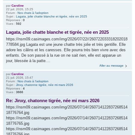
par
Caroline
22 juil. 2026, 15:25
Forum :
Nos chats à l'adoption
Sujet :
Lagata, jolie chatte blanche et tigrée, née en 2025
Réponses :
0
Vues :
592
Lagata, jolie chatte blanche et tigrée, née en 2025
https://nsm09.casimages.com/img/2026/07/22//260722033318202018
778584.jpg Lagata est une jeune chatte très jolie et très gentille. Elle
adore les câlins et les caresses. Elle pourra très bien vivre avec des
enfants. De son passé à la rue on ne sait rien, elle est apparue un
jour, blessée à la patte....
Aller au message
par
Caroline
21 juil. 2026, 15:47
Forum :
Nos chats à l'adoption
Sujet :
Jinxy, chatonne tigrée, née mi mars 2026
Réponses :
4
Vues :
3666
Re: Jinxy, chatonne tigrée, née mi mars 2026
https://nsm09.casimages.com/img/2026/07/14//260714122837268514
18776764.jpg
https://nsm09.casimages.com/img/2026/07/14//260714122837268514
18776765.jpg
https://nsm09.casimages.com/img/2026/07/14//260714122837268514
18776766.jpg