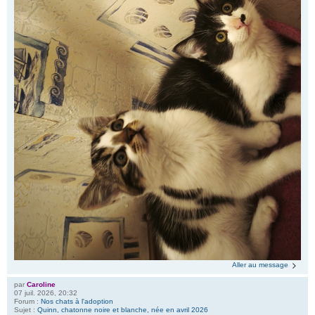
Aller au message
par
Caroline
07 juil. 2026, 20:32
Forum :
Nos chats à l'adoption
Sujet :
Quinn, chatonne noire et blanche, née en avril 2026