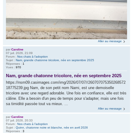
Aller au message
par
Caroline
07 juil. 2026, 21:09
Forum :
Nos chats à l'adoption
Sujet :
Nam, grande chatonne tricolore, née en septembre 2025
Réponses :
1
Vues :
970
Nam, grande chatonne tricolore, née en septembre 2025
https://nsm09.casimages.com/img/2026/07/07//260707075350268572
18775239.jpg Nam, de son petit nom Nami, est une demoiselle
tricolore avec une regard adorable. Une fois en confiance, elle est très
câline. Elle a besoin d'un peu de temps pour s'adapter, mais une fois
sa timidité passée tout va mieux. ...
Aller au message
par
Caroline
07 juil. 2026, 20:33
Forum :
Nos chats à l'adoption
Sujet :
Quinn, chatonne noire et blanche, née en avril 2026
Réponses :
3