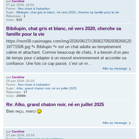
par
Caroline
07 juil. 2026, 19:54
Forum :
Nos chats à l'adoption
Sujet :
Bibilupin, chat gris et blanc, né vers 2020, cherche sa famille pour la vie
Réponses :
1
Vues :
615
Bibilupin, chat gris et blanc, né vers 2020, cherche sa
famille pour la vie
https://nsm09.casimages.com/img/2026/06/27//260627092938269120
18771506.jpg 🐾 Bibilupin 🐾 est un chat adulte au tempérament
calme et attachant. Comme beaucoup de chats, il a besoin d’un peu
de temps pour s’adapter à un nouvel environnement et accorder sa
confiance. Une fois ce cap passé, c’est un vr...
Aller au message
par
Caroline
29 juin 2026, 02:03
Forum :
Nos chats à l'adoption
Sujet :
Aïko, grand chaton noir, né en juillet 2025
Réponses :
17
Vues :
20694
Re: Aïko, grand chaton noir, né en juillet 2025
Bien reçu, merci
Aller au message
par
Caroline
27 juin 2026, 10:24
Forum :
Présentez vous et vos animaux