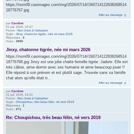
https://nsm09.casimages.com/img/2026/07/14//260714122838268514
18776767.jpg
Aller au message
par
Caroline
21 juil. 2026, 15:47
Forum :
Nos chats à l'adoption
Sujet :
Jinxy, chatonne tigrée, née mi mars 2026
Réponses :
4
Vues :
3666
Jinxy, chatonne tigrée, née mi mars 2026
https://nsm09.casimages.com/img/2026/07/14//260714122838268514
18776768.jpg Jinxy est une jolie chatte femelle tigrée :Jadore: Elle est
très câline, aime dormir avec ses humains et aime beaucoup jouer !!
Elle répond à son prénom et est plutôt sage. Trouvée sans sa famille
chat alors qu’elle était tr...
Aller au message
par
Caroline
21 juil. 2026, 13:21
Forum :
Nos chats à l'adoption
Sujet :
Choupichou, très beau félin, né vers 2019
Réponses :
1
Vues :
471
Re: Choupichou, très beau félin, né vers 2019