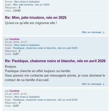
Forum :
Nos chats à l'adoption
Sujet :
Mim, jolie tricolore, née en 2025
Réponses :
9
Vues :
12183
Re: Mim, jolie tricolore, née en 2025
Qu'est-ce qu’elle est mignonne elle !
Aller au message
par
Caroline
16 juil. 2026, 16:27
Forum :
Nos chats à l'adoption
Sujet :
Pastèque, chatonne noire et blanche, née en avril 2026
Réponses :
3
Vues :
1137
Re: Pastèque, chatonne noire et blanche, née en avril 2026
Bonjour,
Pastèque cherche en effet toujours sa famille.
Vous pouvez me contacter par messagerie privée, je vous donnerai le
contact de sa famille d’accueil.
Aller au message
par
Caroline
13 juil. 2026, 11:01
Forum :
Nos chats à l'adoption
Sujet :
Pastèque, chatonne noire et blanche, née en avril 2026
Réponses :
3
Vues :
1137