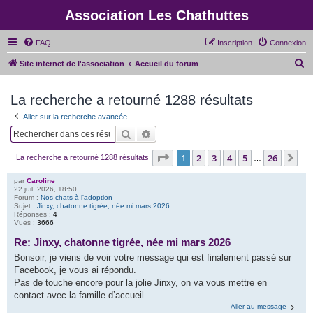
Association Les Chathuttes
FAQ
Inscription
Connexion
R
Site internet de l'association
Accueil du forum
e
La recherche a retourné 1288 résultats
c
h
Aller sur la recherche avancée
e
Rechercher
Recherche avancée
r
Page
1
sur
26
1
2
3
4
5
26
Su
La recherche a retourné 1288 résultats
…
c
h
par
Caroline
22 juil. 2026, 18:50
e
Forum :
Nos chats à l'adoption
Sujet :
Jinxy, chatonne tigrée, née mi mars 2026
r
Réponses :
4
Vues :
3666
Re: Jinxy, chatonne tigrée, née mi mars 2026
Bonsoir, je viens de voir votre message qui est finalement passé sur
Facebook, je vous ai répondu.
Pas de touche encore pour la jolie Jinxy, on va vous mettre en
contact avec la famille d’accueil
Aller au message