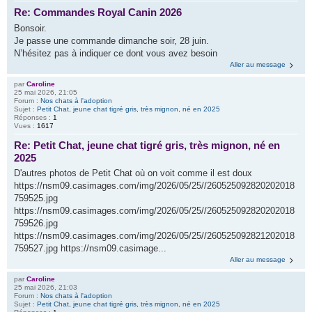
Re: Commandes Royal Canin 2026
Bonsoir.
Je passe une commande dimanche soir, 28 juin.
N’hésitez pas à indiquer ce dont vous avez besoin
Aller au message
par
Caroline
25 mai 2026, 21:05
Forum :
Nos chats à l'adoption
Sujet :
Petit Chat, jeune chat tigré gris, très mignon, né en 2025
Réponses :
1
Vues :
1617
Re: Petit Chat, jeune chat tigré gris, très mignon, né en
2025
D'autres photos de Petit Chat où on voit comme il est doux
https://nsm09.casimages.com/img/2026/05/25//260525092820202018
759525.jpg
https://nsm09.casimages.com/img/2026/05/25//260525092820202018
759526.jpg
https://nsm09.casimages.com/img/2026/05/25//260525092821202018
759527.jpg https://nsm09.casimage...
Aller au message
par
Caroline
25 mai 2026, 21:03
Forum :
Nos chats à l'adoption
Sujet :
Petit Chat, jeune chat tigré gris, très mignon, né en 2025