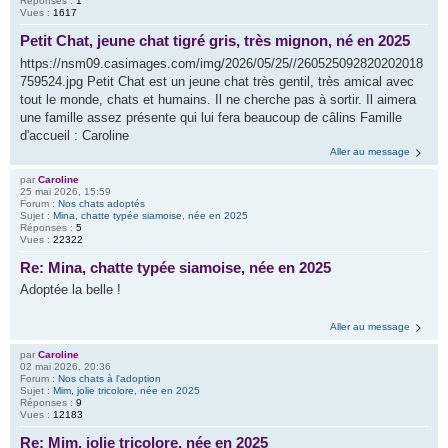
Réponses :
1
Vues :
1617
Petit Chat, jeune chat tigré gris, très mignon, né en 2025
https://nsm09.casimages.com/img/2026/05/25//260525092820202018
759524.jpg Petit Chat est un jeune chat très gentil, très amical avec
tout le monde, chats et humains. Il ne cherche pas à sortir. Il aimera
une famille assez présente qui lui fera beaucoup de câlins Famille
d'accueil : Caroline
Aller au message
par
Caroline
25 mai 2026, 15:59
Forum :
Nos chats adoptés
Sujet :
Mina, chatte typée siamoise, née en 2025
Réponses :
5
Vues :
22322
Re: Mina, chatte typée siamoise, née en 2025
Adoptée la belle !
Aller au message
par
Caroline
02 mai 2026, 20:36
Forum :
Nos chats à l'adoption
Sujet :
Mim, jolie tricolore, née en 2025
Réponses :
9
Vues :
12183
Re: Mim, jolie tricolore, née en 2025