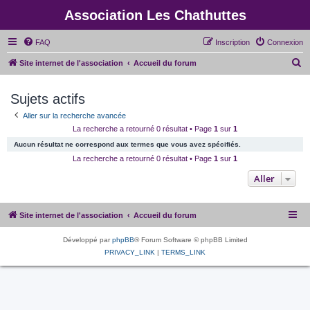
Association Les Chathuttes
FAQ
Inscription
Connexion
R
Site internet de l'association
Accueil du forum
e
Sujets actifs
c
h
Aller sur la recherche avancée
La recherche a retourné 0 résultat • Page
1
sur
1
e
Aucun résultat ne correspond aux termes que vous avez spécifiés.
r
La recherche a retourné 0 résultat • Page
1
sur
1
c
Aller
h
e
r
Site internet de l'association
Accueil du forum
Développé par
phpBB
® Forum Software © phpBB Limited
PRIVACY_LINK
|
TERMS_LINK