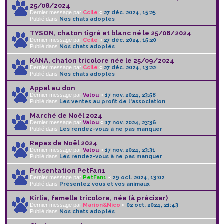
25/08/2024
Dernier message par
Ccile
«
27 déc. 2024, 15:25
Publié dans
Nos chats adoptés
TYSON, chaton tigré et blanc né le 25/08/2024
Dernier message par
Ccile
«
27 déc. 2024, 15:20
Publié dans
Nos chats adoptés
KANA, chaton tricolore née le 25/09/2024
Dernier message par
Ccile
«
27 déc. 2024, 13:22
Publié dans
Nos chats adoptés
Appel au don
Dernier message par
Valou
«
17 nov. 2024, 23:58
Publié dans
Les ventes au profit de l'association
Marché de Noël 2024
Dernier message par
Valou
«
17 nov. 2024, 23:36
Publié dans
Les rendez-vous à ne pas manquer
Repas de Noël 2024
Dernier message par
Valou
«
17 nov. 2024, 23:31
Publié dans
Les rendez-vous à ne pas manquer
Présentation PetFan1
Dernier message par
PetFan1
«
29 oct. 2024, 13:02
Publié dans
Présentez vous et vos animaux
Kirlia, femelle tricolore, née (à préciser)
Dernier message par
Marion&Nico
«
02 oct. 2024, 21:43
Publié dans
Nos chats adoptés