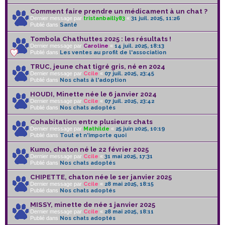
Comment faire prendre un médicament à un chat ?
Dernier message par
tristanbailly83
«
31 juil. 2025, 11:26
Publié dans
Santé
Tombola Chathuttes 2025 : les résultats !
Dernier message par
Caroline
«
14 juil. 2025, 18:13
Publié dans
Les ventes au profit de l'association
TRUC, jeune chat tigré gris, né en 2024
Dernier message par
Ccile
«
07 juil. 2025, 23:45
Publié dans
Nos chats à l'adoption
HOUDI, Minette née le 6 janvier 2024
Dernier message par
Ccile
«
07 juil. 2025, 23:42
Publié dans
Nos chats adoptés
Cohabitation entre plusieurs chats
Dernier message par
Mathilde
«
25 juin 2025, 10:19
Publié dans
Tout et n'importe quoi
Kumo, chaton né le 22 février 2025
Dernier message par
Ccile
«
31 mai 2025, 17:31
Publié dans
Nos chats adoptés
CHIPETTE, chaton née le 1er janvier 2025
Dernier message par
Ccile
«
28 mai 2025, 18:15
Publié dans
Nos chats adoptés
MISSY, minette de née 1 janvier 2025
Dernier message par
Ccile
«
28 mai 2025, 18:11
Publié dans
Nos chats adoptés