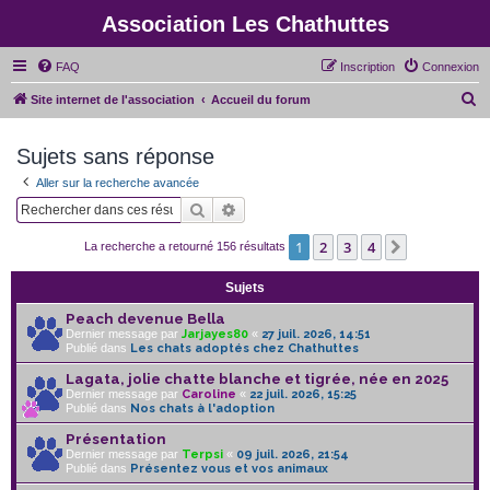
Association Les Chathuttes
FAQ
Inscription
Connexion
R
Site internet de l'association
Accueil du forum
e
Sujets sans réponse
c
h
Aller sur la recherche avancée
e
Rechercher
Recherche avancée
r
1
2
3
4
Suivant
La recherche a retourné 156 résultats
c
h
Sujets
e
Peach devenue Bella
Dernier message par
Jarjayes80
«
27 juil. 2026, 14:51
r
Publié dans
Les chats adoptés chez Chathuttes
Lagata, jolie chatte blanche et tigrée, née en 2025
Dernier message par
Caroline
«
22 juil. 2026, 15:25
Publié dans
Nos chats à l'adoption
Présentation
Dernier message par
Terpsi
«
09 juil. 2026, 21:54
Publié dans
Présentez vous et vos animaux