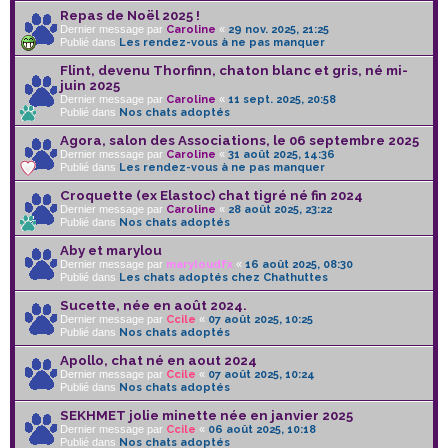
Repas de Noël 2025 !
Dernier message par
Caroline
«
29 nov. 2025, 21:25
Publié dans
Les rendez-vous à ne pas manquer
Flint, devenu Thorfinn, chaton blanc et gris, né mi-
juin 2025
Dernier message par
Caroline
«
11 sept. 2025, 20:58
Publié dans
Nos chats adoptés
Agora, salon des Associations, le 06 septembre 2025
Dernier message par
Caroline
«
31 août 2025, 14:36
Publié dans
Les rendez-vous à ne pas manquer
Croquette (ex Elastoc) chat tigré né fin 2024
Dernier message par
Caroline
«
28 août 2025, 23:22
Publié dans
Nos chats adoptés
Aby et marylou
Dernier message par
maryloudfx
«
16 août 2025, 08:30
Publié dans
Les chats adoptés chez Chathuttes
Sucette, née en août 2024.
Dernier message par
Ccile
«
07 août 2025, 10:25
Publié dans
Nos chats adoptés
Apollo, chat né en aout 2024
Dernier message par
Ccile
«
07 août 2025, 10:24
Publié dans
Nos chats adoptés
SEKHMET jolie minette née en janvier 2025
Dernier message par
Ccile
«
06 août 2025, 10:18
Publié dans
Nos chats adoptés