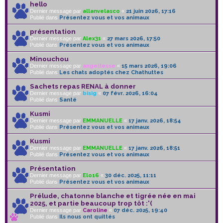
hello
Dernier message par
allanvelasco
«
21 juin 2026, 17:16
Publié dans
Présentez vous et vos animaux
présentation
Dernier message par
Alex31
«
27 mars 2026, 17:50
Publié dans
Présentez vous et vos animaux
Minouchou
Dernier message par
angellesse
«
15 mars 2026, 19:06
Publié dans
Les chats adoptés chez Chathuttes
Sachets repas RENAL à donner
Dernier message par
bisig
«
07 févr. 2026, 16:04
Publié dans
Santé
Kusmi
Dernier message par
EMMANUELLE
«
17 janv. 2026, 18:54
Publié dans
Présentez vous et vos animaux
Kusmi
Dernier message par
EMMANUELLE
«
17 janv. 2026, 18:51
Publié dans
Présentez vous et vos animaux
Présentation
Dernier message par
Elo16
«
30 déc. 2025, 11:11
Publié dans
Présentez vous et vos animaux
Prélude, chatonne blanche et tigrée née en mai
2025, et partie beaucoup trop tôt :'(
Dernier message par
Caroline
«
07 déc. 2025, 19:40
Publié dans
Ils nous ont quittés