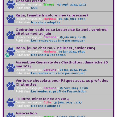
Chatons errants
Dernier message par
Winny5
«
03 sept. 2024, 23:03
Publié dans
SOS
Kirlia, femelle tricolore, née (à préciser)
Dernier message par
Marinou
«
04 juil. 2024, 17:13
Publié dans
Nos chats adoptés
Opération caddies au Leclerc de Salouël, vendredi
28 et samedi 29 juin
Dernier message par
Caroline
«
15 juin 2024, 14:55
Publié dans
Les rendez-vous à ne pas manquer
BAKA, jeune chat roux, né le 1er janvier 2024
Dernier message par
Marinou
«
03 juin 2024, 18:21
Publié dans
Nos chats à l'adoption
Assemblée Générale des Chathuttes : dimanche 26
mai 2024
Dernier message par
Caroline
«
08 mai 2024, 19:41
Publié dans
Les rendez-vous à ne pas manquer
Vente de chocolats pour Pâques 2024, au profit des
Chathuttes
Dernier message par
Caroline
«
25 févr. 2024, 18:06
Publié dans
Les ventes au profit de l'association
TSIREYA, minette née en 2014
Dernier message par
Ccile
«
31 janv. 2024, 14:17
Publié dans
Nos chats adoptés
Association
Dernier message par
mahee
«
10 déc. 2023, 00:04