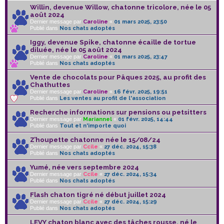
Willin, devenue Willow, chatonne tricolore, née le 05
août 2024
Dernier message par
Caroline
«
01 mars 2025, 23:50
Publié dans
Nos chats adoptés
Iggy, devenue Spike, chatonne écaille de tortue
diluée, née le 05 août 2024
Dernier message par
Caroline
«
01 mars 2025, 23:47
Publié dans
Nos chats adoptés
Vente de chocolats pour Pâques 2025, au profit des
Chathuttes
Dernier message par
Caroline
«
16 févr. 2025, 19:51
Publié dans
Les ventes au profit de l'association
Recherche informations sur pensions ou petsitters
Dernier message par
Mariannel
«
01 févr. 2025, 14:44
Publié dans
Tout et n'importe quoi
Z’houpette chatonne née le 15/08/24
Dernier message par
Ccile
«
27 déc. 2024, 15:38
Publié dans
Nos chats adoptés
Yumé, née vers septembre 2024
Dernier message par
Ccile
«
27 déc. 2024, 15:34
Publié dans
Nos chats adoptés
Flash chaton tigré né début juillet 2024
Dernier message par
Ccile
«
27 déc. 2024, 15:29
Publié dans
Nos chats adoptés
LEVY chaton blanc avec des tâches rousse, né le