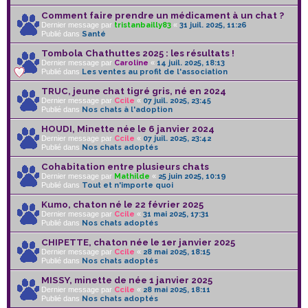
Comment faire prendre un médicament à un chat ?
Dernier message par
tristanbailly83
«
31 juil. 2025, 11:26
Publié dans
Santé
Tombola Chathuttes 2025 : les résultats !
Dernier message par
Caroline
«
14 juil. 2025, 18:13
Publié dans
Les ventes au profit de l'association
TRUC, jeune chat tigré gris, né en 2024
Dernier message par
Ccile
«
07 juil. 2025, 23:45
Publié dans
Nos chats à l'adoption
HOUDI, Minette née le 6 janvier 2024
Dernier message par
Ccile
«
07 juil. 2025, 23:42
Publié dans
Nos chats adoptés
Cohabitation entre plusieurs chats
Dernier message par
Mathilde
«
25 juin 2025, 10:19
Publié dans
Tout et n'importe quoi
Kumo, chaton né le 22 février 2025
Dernier message par
Ccile
«
31 mai 2025, 17:31
Publié dans
Nos chats adoptés
CHIPETTE, chaton née le 1er janvier 2025
Dernier message par
Ccile
«
28 mai 2025, 18:15
Publié dans
Nos chats adoptés
MISSY, minette de née 1 janvier 2025
Dernier message par
Ccile
«
28 mai 2025, 18:11
Publié dans
Nos chats adoptés