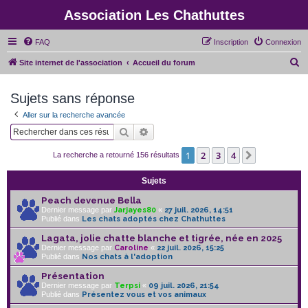
Association Les Chathuttes
FAQ
Inscription
Connexion
R
Site internet de l'association
Accueil du forum
e
Sujets sans réponse
c
h
Aller sur la recherche avancée
e
Rechercher
Recherche avancée
r
1
2
3
4
Suivant
La recherche a retourné 156 résultats
c
h
Sujets
e
Peach devenue Bella
Dernier message par
Jarjayes80
«
27 juil. 2026, 14:51
r
Publié dans
Les chats adoptés chez Chathuttes
Lagata, jolie chatte blanche et tigrée, née en 2025
Dernier message par
Caroline
«
22 juil. 2026, 15:25
Publié dans
Nos chats à l'adoption
Présentation
Dernier message par
Terpsi
«
09 juil. 2026, 21:54
Publié dans
Présentez vous et vos animaux