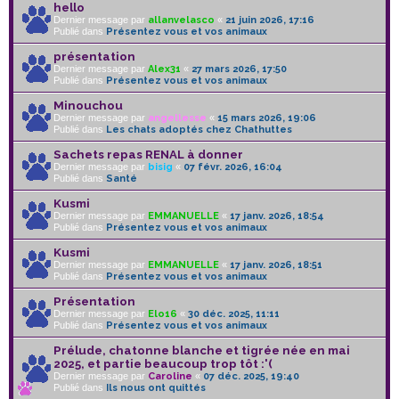
hello
Dernier message par
allanvelasco
«
21 juin 2026, 17:16
Publié dans
Présentez vous et vos animaux
présentation
Dernier message par
Alex31
«
27 mars 2026, 17:50
Publié dans
Présentez vous et vos animaux
Minouchou
Dernier message par
angellesse
«
15 mars 2026, 19:06
Publié dans
Les chats adoptés chez Chathuttes
Sachets repas RENAL à donner
Dernier message par
bisig
«
07 févr. 2026, 16:04
Publié dans
Santé
Kusmi
Dernier message par
EMMANUELLE
«
17 janv. 2026, 18:54
Publié dans
Présentez vous et vos animaux
Kusmi
Dernier message par
EMMANUELLE
«
17 janv. 2026, 18:51
Publié dans
Présentez vous et vos animaux
Présentation
Dernier message par
Elo16
«
30 déc. 2025, 11:11
Publié dans
Présentez vous et vos animaux
Prélude, chatonne blanche et tigrée née en mai
2025, et partie beaucoup trop tôt :'(
Dernier message par
Caroline
«
07 déc. 2025, 19:40
Publié dans
Ils nous ont quittés