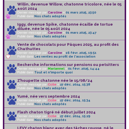
Willin, devenue Willow, chatonne tricolore, née le 05
août 2024
Dernier message par
Caroline
«
01 mars 2025, 23:50
Publié dans
Nos chats adoptés
Iggy, devenue Spike, chatonne écaille de tortue
diluée, née le 05 août 2024
Dernier message par
Caroline
«
01 mars 2025, 23:47
Publié dans
Nos chats adoptés
Vente de chocolats pour Pâques 2025, au profit des
Chathuttes
Dernier message par
Caroline
«
16 févr. 2025, 19:51
Publié dans
Les ventes au profit de l'association
Recherche informations sur pensions ou petsitters
Dernier message par
Mariannel
«
01 févr. 2025, 14:44
Publié dans
Tout et n'importe quoi
Z’houpette chatonne née le 15/08/24
Dernier message par
Ccile
«
27 déc. 2024, 15:38
Publié dans
Nos chats adoptés
Yumé, née vers septembre 2024
Dernier message par
Ccile
«
27 déc. 2024, 15:34
Publié dans
Nos chats adoptés
Flash chaton tigré né début juillet 2024
Dernier message par
Ccile
«
27 déc. 2024, 15:29
Publié dans
Nos chats adoptés
LEVY chaton blanc avec des tâches rousse, né le