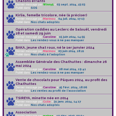
Chatons errants
Dernier message par
Winny5
«
03 sept. 2024, 23:03
Publié dans
SOS
Kirlia, femelle tricolore, née (à préciser)
Dernier message par
Marinou
«
04 juil. 2024, 17:13
Publié dans
Nos chats adoptés
Opération caddies au Leclerc de Salouël, vendredi
28 et samedi 29 juin
Dernier message par
Caroline
«
15 juin 2024, 14:55
Publié dans
Les rendez-vous à ne pas manquer
BAKA, jeune chat roux, né le 1er janvier 2024
Dernier message par
Marinou
«
03 juin 2024, 18:21
Publié dans
Nos chats à l'adoption
Assemblée Générale des Chathuttes : dimanche 26
mai 2024
Dernier message par
Caroline
«
08 mai 2024, 19:41
Publié dans
Les rendez-vous à ne pas manquer
Vente de chocolats pour Pâques 2024, au profit des
Chathuttes
Dernier message par
Caroline
«
25 févr. 2024, 18:06
Publié dans
Les ventes au profit de l'association
TSIREYA, minette née en 2014
Dernier message par
Ccile
«
31 janv. 2024, 14:17
Publié dans
Nos chats adoptés
Association
Dernier message par
mahee
«
10 déc. 2023, 00:04