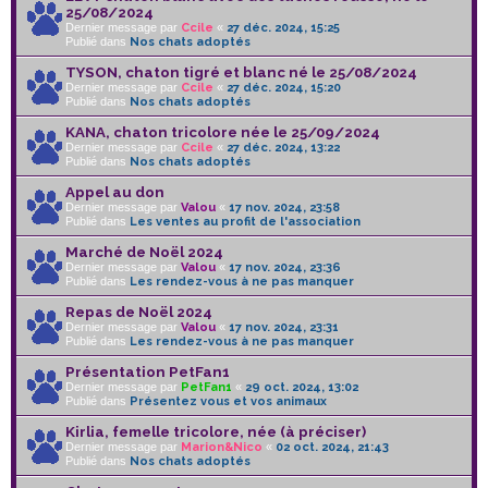
25/08/2024
Dernier message par
Ccile
«
27 déc. 2024, 15:25
Publié dans
Nos chats adoptés
TYSON, chaton tigré et blanc né le 25/08/2024
Dernier message par
Ccile
«
27 déc. 2024, 15:20
Publié dans
Nos chats adoptés
KANA, chaton tricolore née le 25/09/2024
Dernier message par
Ccile
«
27 déc. 2024, 13:22
Publié dans
Nos chats adoptés
Appel au don
Dernier message par
Valou
«
17 nov. 2024, 23:58
Publié dans
Les ventes au profit de l'association
Marché de Noël 2024
Dernier message par
Valou
«
17 nov. 2024, 23:36
Publié dans
Les rendez-vous à ne pas manquer
Repas de Noël 2024
Dernier message par
Valou
«
17 nov. 2024, 23:31
Publié dans
Les rendez-vous à ne pas manquer
Présentation PetFan1
Dernier message par
PetFan1
«
29 oct. 2024, 13:02
Publié dans
Présentez vous et vos animaux
Kirlia, femelle tricolore, née (à préciser)
Dernier message par
Marion&Nico
«
02 oct. 2024, 21:43
Publié dans
Nos chats adoptés