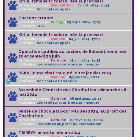
Kirlia, femelle tricolore, née (à préciser)
Dernier message par
Marion&Nico
«
02 oct. 2024, 21:43
Publié dans
Nos chats adoptés
Chatons errants
Dernier message par
Winny5
«
03 sept. 2024, 23:03
Publié dans
SOS
Kirlia, femelle tricolore, née (à préciser)
Dernier message par
Marinou
«
04 juil. 2024, 17:13
Publié dans
Nos chats adoptés
Opération caddies au Leclerc de Salouël, vendredi
28 et samedi 29 juin
Dernier message par
Caroline
«
15 juin 2024, 14:55
Publié dans
Les rendez-vous à ne pas manquer
BAKA, jeune chat roux, né le 1er janvier 2024
Dernier message par
Marinou
«
03 juin 2024, 18:21
Publié dans
Nos chats à l'adoption
Assemblée Générale des Chathuttes : dimanche 26
mai 2024
Dernier message par
Caroline
«
08 mai 2024, 19:41
Publié dans
Les rendez-vous à ne pas manquer
Vente de chocolats pour Pâques 2024, au profit des
Chathuttes
Dernier message par
Caroline
«
25 févr. 2024, 18:06
Publié dans
Les ventes au profit de l'association
TSIREYA, minette née en 2014
Dernier message par
Ccile
«
31 janv. 2024, 14:17