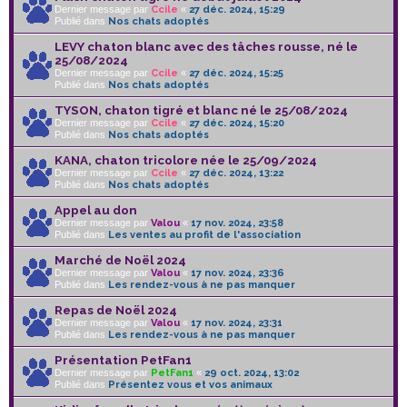
Dernier message par
Ccile
«
27 déc. 2024, 15:29
Publié dans
Nos chats adoptés
LEVY chaton blanc avec des tâches rousse, né le
25/08/2024
Dernier message par
Ccile
«
27 déc. 2024, 15:25
Publié dans
Nos chats adoptés
TYSON, chaton tigré et blanc né le 25/08/2024
Dernier message par
Ccile
«
27 déc. 2024, 15:20
Publié dans
Nos chats adoptés
KANA, chaton tricolore née le 25/09/2024
Dernier message par
Ccile
«
27 déc. 2024, 13:22
Publié dans
Nos chats adoptés
Appel au don
Dernier message par
Valou
«
17 nov. 2024, 23:58
Publié dans
Les ventes au profit de l'association
Marché de Noël 2024
Dernier message par
Valou
«
17 nov. 2024, 23:36
Publié dans
Les rendez-vous à ne pas manquer
Repas de Noël 2024
Dernier message par
Valou
«
17 nov. 2024, 23:31
Publié dans
Les rendez-vous à ne pas manquer
Présentation PetFan1
Dernier message par
PetFan1
«
29 oct. 2024, 13:02
Publié dans
Présentez vous et vos animaux