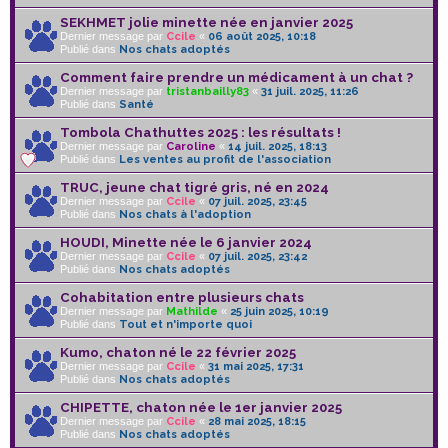
SEKHMET jolie minette née en janvier 2025
Dernier message par
Ccile
«
06 août 2025, 10:18
Publié dans
Nos chats adoptés
Comment faire prendre un médicament à un chat ?
Dernier message par
tristanbailly83
«
31 juil. 2025, 11:26
Publié dans
Santé
Tombola Chathuttes 2025 : les résultats !
Dernier message par
Caroline
«
14 juil. 2025, 18:13
Publié dans
Les ventes au profit de l'association
TRUC, jeune chat tigré gris, né en 2024
Dernier message par
Ccile
«
07 juil. 2025, 23:45
Publié dans
Nos chats à l'adoption
HOUDI, Minette née le 6 janvier 2024
Dernier message par
Ccile
«
07 juil. 2025, 23:42
Publié dans
Nos chats adoptés
Cohabitation entre plusieurs chats
Dernier message par
Mathilde
«
25 juin 2025, 10:19
Publié dans
Tout et n'importe quoi
Kumo, chaton né le 22 février 2025
Dernier message par
Ccile
«
31 mai 2025, 17:31
Publié dans
Nos chats adoptés
CHIPETTE, chaton née le 1er janvier 2025
Dernier message par
Ccile
«
28 mai 2025, 18:15
Publié dans
Nos chats adoptés