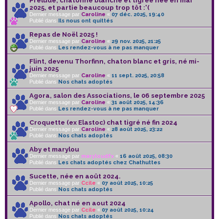
Prélude, chatonne blanche et tigrée née en mai
2025, et partie beaucoup trop tôt :'(
Dernier message par
Caroline
«
07 déc. 2025, 19:40
Publié dans
Ils nous ont quittés
Repas de Noël 2025 !
Dernier message par
Caroline
«
29 nov. 2025, 21:25
Publié dans
Les rendez-vous à ne pas manquer
Flint, devenu Thorfinn, chaton blanc et gris, né mi-
juin 2025
Dernier message par
Caroline
«
11 sept. 2025, 20:58
Publié dans
Nos chats adoptés
Agora, salon des Associations, le 06 septembre 2025
Dernier message par
Caroline
«
31 août 2025, 14:36
Publié dans
Les rendez-vous à ne pas manquer
Croquette (ex Elastoc) chat tigré né fin 2024
Dernier message par
Caroline
«
28 août 2025, 23:22
Publié dans
Nos chats adoptés
Aby et marylou
Dernier message par
maryloudfx
«
16 août 2025, 08:30
Publié dans
Les chats adoptés chez Chathuttes
Sucette, née en août 2024.
Dernier message par
Ccile
«
07 août 2025, 10:25
Publié dans
Nos chats adoptés
Apollo, chat né en aout 2024
Dernier message par
Ccile
«
07 août 2025, 10:24
Publié dans
Nos chats adoptés