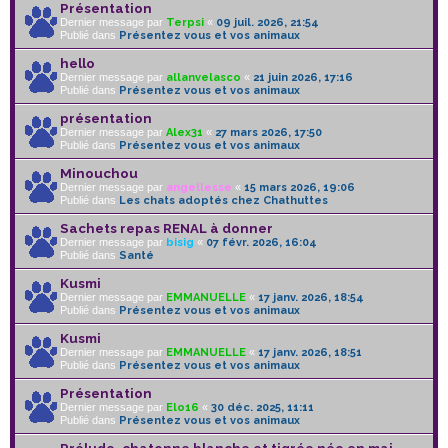
Présentation
Dernier message par
Terpsi
«
09 juil. 2026, 21:54
Publié dans
Présentez vous et vos animaux
hello
Dernier message par
allanvelasco
«
21 juin 2026, 17:16
Publié dans
Présentez vous et vos animaux
présentation
Dernier message par
Alex31
«
27 mars 2026, 17:50
Publié dans
Présentez vous et vos animaux
Minouchou
Dernier message par
angellesse
«
15 mars 2026, 19:06
Publié dans
Les chats adoptés chez Chathuttes
Sachets repas RENAL à donner
Dernier message par
bisig
«
07 févr. 2026, 16:04
Publié dans
Santé
Kusmi
Dernier message par
EMMANUELLE
«
17 janv. 2026, 18:54
Publié dans
Présentez vous et vos animaux
Kusmi
Dernier message par
EMMANUELLE
«
17 janv. 2026, 18:51
Publié dans
Présentez vous et vos animaux
Présentation
Dernier message par
Elo16
«
30 déc. 2025, 11:11
Publié dans
Présentez vous et vos animaux