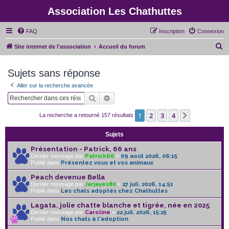
Association Les Chathuttes
FAQ
Inscription
Connexion
R
Site internet de l'association
Accueil du forum
e
Sujets sans réponse
c
h
Aller sur la recherche avancée
e
Rechercher
Recherche avancée
r
1
2
3
4
Suivant
La recherche a retourné 157 résultats
c
h
Sujets
e
Présentation - Patrick, 66 ans
Dernier message par
Patrick66
«
09 août 2026, 06:15
r
Publié dans
Présentez vous et vos animaux
Peach devenue Bella
Dernier message par
Jarjayes80
«
27 juil. 2026, 14:51
Publié dans
Les chats adoptés chez Chathuttes
Lagata, jolie chatte blanche et tigrée, née en 2025
Dernier message par
Caroline
«
22 juil. 2026, 15:25
Publié dans
Nos chats à l'adoption