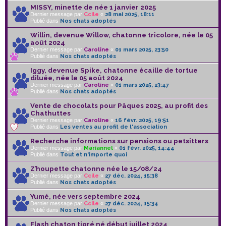
MISSY, minette de née 1 janvier 2025
Dernier message par
Ccile
«
28 mai 2025, 18:11
Publié dans
Nos chats adoptés
Willin, devenue Willow, chatonne tricolore, née le 05
août 2024
Dernier message par
Caroline
«
01 mars 2025, 23:50
Publié dans
Nos chats adoptés
Iggy, devenue Spike, chatonne écaille de tortue
diluée, née le 05 août 2024
Dernier message par
Caroline
«
01 mars 2025, 23:47
Publié dans
Nos chats adoptés
Vente de chocolats pour Pâques 2025, au profit des
Chathuttes
Dernier message par
Caroline
«
16 févr. 2025, 19:51
Publié dans
Les ventes au profit de l'association
Recherche informations sur pensions ou petsitters
Dernier message par
Mariannel
«
01 févr. 2025, 14:44
Publié dans
Tout et n'importe quoi
Z’houpette chatonne née le 15/08/24
Dernier message par
Ccile
«
27 déc. 2024, 15:38
Publié dans
Nos chats adoptés
Yumé, née vers septembre 2024
Dernier message par
Ccile
«
27 déc. 2024, 15:34
Publié dans
Nos chats adoptés
Flash chaton tigré né début juillet 2024