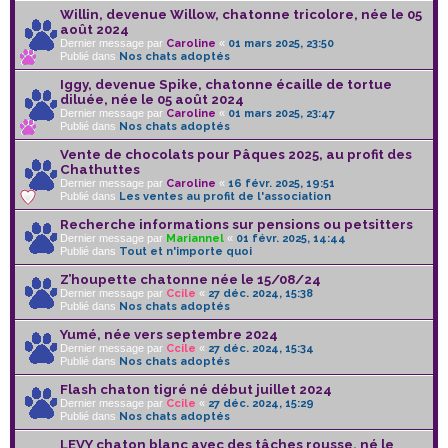
Willin, devenue Willow, chatonne tricolore, née le 05
août 2024
Dernier message par
Caroline
«
01 mars 2025, 23:50
Publié dans
Nos chats adoptés
Iggy, devenue Spike, chatonne écaille de tortue
diluée, née le 05 août 2024
Dernier message par
Caroline
«
01 mars 2025, 23:47
Publié dans
Nos chats adoptés
Vente de chocolats pour Pâques 2025, au profit des
Chathuttes
Dernier message par
Caroline
«
16 févr. 2025, 19:51
Publié dans
Les ventes au profit de l'association
Recherche informations sur pensions ou petsitters
Dernier message par
Mariannel
«
01 févr. 2025, 14:44
Publié dans
Tout et n'importe quoi
Z’houpette chatonne née le 15/08/24
Dernier message par
Ccile
«
27 déc. 2024, 15:38
Publié dans
Nos chats adoptés
Yumé, née vers septembre 2024
Dernier message par
Ccile
«
27 déc. 2024, 15:34
Publié dans
Nos chats adoptés
Flash chaton tigré né début juillet 2024
Dernier message par
Ccile
«
27 déc. 2024, 15:29
Publié dans
Nos chats adoptés
LEVY chaton blanc avec des tâches rousse, né le