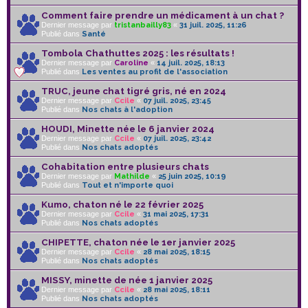
Comment faire prendre un médicament à un chat ?
Dernier message par
tristanbailly83
«
31 juil. 2025, 11:26
Publié dans
Santé
Tombola Chathuttes 2025 : les résultats !
Dernier message par
Caroline
«
14 juil. 2025, 18:13
Publié dans
Les ventes au profit de l'association
TRUC, jeune chat tigré gris, né en 2024
Dernier message par
Ccile
«
07 juil. 2025, 23:45
Publié dans
Nos chats à l'adoption
HOUDI, Minette née le 6 janvier 2024
Dernier message par
Ccile
«
07 juil. 2025, 23:42
Publié dans
Nos chats adoptés
Cohabitation entre plusieurs chats
Dernier message par
Mathilde
«
25 juin 2025, 10:19
Publié dans
Tout et n'importe quoi
Kumo, chaton né le 22 février 2025
Dernier message par
Ccile
«
31 mai 2025, 17:31
Publié dans
Nos chats adoptés
CHIPETTE, chaton née le 1er janvier 2025
Dernier message par
Ccile
«
28 mai 2025, 18:15
Publié dans
Nos chats adoptés
MISSY, minette de née 1 janvier 2025
Dernier message par
Ccile
«
28 mai 2025, 18:11
Publié dans
Nos chats adoptés