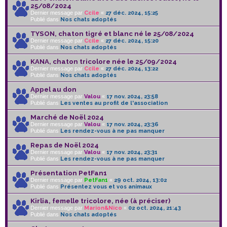
25/08/2024
Dernier message par
Ccile
«
27 déc. 2024, 15:25
Publié dans
Nos chats adoptés
TYSON, chaton tigré et blanc né le 25/08/2024
Dernier message par
Ccile
«
27 déc. 2024, 15:20
Publié dans
Nos chats adoptés
KANA, chaton tricolore née le 25/09/2024
Dernier message par
Ccile
«
27 déc. 2024, 13:22
Publié dans
Nos chats adoptés
Appel au don
Dernier message par
Valou
«
17 nov. 2024, 23:58
Publié dans
Les ventes au profit de l'association
Marché de Noël 2024
Dernier message par
Valou
«
17 nov. 2024, 23:36
Publié dans
Les rendez-vous à ne pas manquer
Repas de Noël 2024
Dernier message par
Valou
«
17 nov. 2024, 23:31
Publié dans
Les rendez-vous à ne pas manquer
Présentation PetFan1
Dernier message par
PetFan1
«
29 oct. 2024, 13:02
Publié dans
Présentez vous et vos animaux
Kirlia, femelle tricolore, née (à préciser)
Dernier message par
Marion&Nico
«
02 oct. 2024, 21:43
Publié dans
Nos chats adoptés