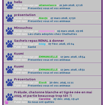
hello
Dernier message par
allanvelasco
«
21 juin 2026, 17:16
Publié dans
Présentez vous et vos animaux
présentation
Dernier message par
Alex31
«
27 mars 2026, 17:50
Publié dans
Présentez vous et vos animaux
Minouchou
Dernier message par
angellesse
«
15 mars 2026, 19:06
Publié dans
Les chats adoptés chez Chathuttes
Sachets repas RENAL à donner
Dernier message par
bisig
«
07 févr. 2026, 16:04
Publié dans
Santé
Kusmi
Dernier message par
EMMANUELLE
«
17 janv. 2026, 18:54
Publié dans
Présentez vous et vos animaux
Kusmi
Dernier message par
EMMANUELLE
«
17 janv. 2026, 18:51
Publié dans
Présentez vous et vos animaux
Présentation
Dernier message par
Elo16
«
30 déc. 2025, 11:11
Publié dans
Présentez vous et vos animaux
Prélude, chatonne blanche et tigrée née en mai
2025, et partie beaucoup trop tôt :'(
Dernier message par
Caroline
«
07 déc. 2025, 19:40
Publié dans
Ils nous ont quittés