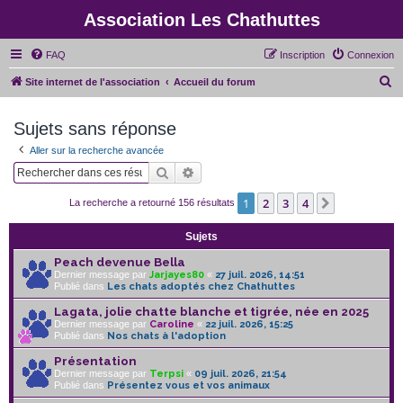
Association Les Chathuttes
FAQ
Inscription
Connexion
R
Site internet de l'association
Accueil du forum
e
Sujets sans réponse
c
h
Aller sur la recherche avancée
e
Rechercher
Recherche avancée
r
1
2
3
4
Suivant
La recherche a retourné 156 résultats
c
h
Sujets
e
Peach devenue Bella
Dernier message par
Jarjayes80
«
27 juil. 2026, 14:51
r
Publié dans
Les chats adoptés chez Chathuttes
Lagata, jolie chatte blanche et tigrée, née en 2025
Dernier message par
Caroline
«
22 juil. 2026, 15:25
Publié dans
Nos chats à l'adoption
Présentation
Dernier message par
Terpsi
«
09 juil. 2026, 21:54
Publié dans
Présentez vous et vos animaux