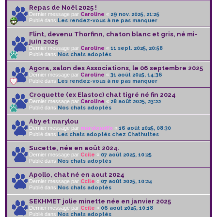
Repas de Noël 2025 !
Dernier message par
Caroline
«
29 nov. 2025, 21:25
Publié dans
Les rendez-vous à ne pas manquer
Flint, devenu Thorfinn, chaton blanc et gris, né mi-
juin 2025
Dernier message par
Caroline
«
11 sept. 2025, 20:58
Publié dans
Nos chats adoptés
Agora, salon des Associations, le 06 septembre 2025
Dernier message par
Caroline
«
31 août 2025, 14:36
Publié dans
Les rendez-vous à ne pas manquer
Croquette (ex Elastoc) chat tigré né fin 2024
Dernier message par
Caroline
«
28 août 2025, 23:22
Publié dans
Nos chats adoptés
Aby et marylou
Dernier message par
maryloudfx
«
16 août 2025, 08:30
Publié dans
Les chats adoptés chez Chathuttes
Sucette, née en août 2024.
Dernier message par
Ccile
«
07 août 2025, 10:25
Publié dans
Nos chats adoptés
Apollo, chat né en aout 2024
Dernier message par
Ccile
«
07 août 2025, 10:24
Publié dans
Nos chats adoptés
SEKHMET jolie minette née en janvier 2025
Dernier message par
Ccile
«
06 août 2025, 10:18
Publié dans
Nos chats adoptés