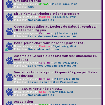
Chatons errants
Dernier message par
Winny5
«
03 sept. 2024, 23:03
Publié dans
SOS
Kirlia, femelle tricolore, née (à préciser)
Dernier message par
Marinou
«
04 juil. 2024, 17:13
Publié dans
Nos chats adoptés
Opération caddies au Leclerc de Salouël, vendredi
28 et samedi 29 juin
Dernier message par
Caroline
«
15 juin 2024, 14:55
Publié dans
Les rendez-vous à ne pas manquer
BAKA, jeune chat roux, né le 1er janvier 2024
Dernier message par
Marinou
«
03 juin 2024, 18:21
Publié dans
Nos chats à l'adoption
Assemblée Générale des Chathuttes : dimanche 26
mai 2024
Dernier message par
Caroline
«
08 mai 2024, 19:41
Publié dans
Les rendez-vous à ne pas manquer
Vente de chocolats pour Pâques 2024, au profit des
Chathuttes
Dernier message par
Caroline
«
25 févr. 2024, 18:06
Publié dans
Les ventes au profit de l'association
TSIREYA, minette née en 2014
Dernier message par
Ccile
«
31 janv. 2024, 14:17
Publié dans
Nos chats adoptés
Association
Dernier message par
mahee
«
10 déc. 2023, 00:04