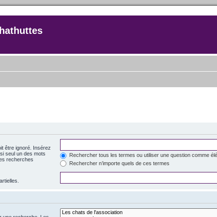
hathuttes
t être ignoré. Insérez
si seul un des mots
Rechercher tous les termes ou utiliser une question comme él
 des recherches
Rechercher n’importe quels de ces termes
rtielles.
er une recherche. Les