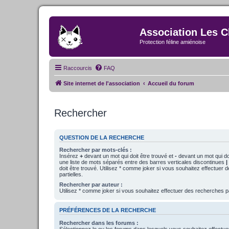
Association Les C
Protection féline amiénoise
Raccourcis
FAQ
Site internet de l'association
Accueil du forum
Rechercher
QUESTION DE LA RECHERCHE
Rechercher par mots-clés :
Insérez
+
devant un mot qui doit être trouvé et
-
devant un mot qui doi
une liste de mots séparés entre des barres verticales discontinues
|
doit être trouvé. Utilisez * comme joker si vous souhaitez effectuer
partielles.
Rechercher par auteur :
Utilisez * comme joker si vous souhaitez effectuer des recherches pa
PRÉFÉRENCES DE LA RECHERCHE
Rechercher dans les forums :
Sélectionnez le ou les forums dans lesquels vous souhaitez effectu