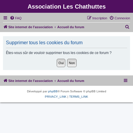
Association Les Chathuttes
FAQ
Inscription
Connexion
R
Site internet de l'association
Accueil du forum
e
c
Supprimer tous les cookies du forum
h
Êtes-vous sûr de vouloir supprimer tous les cookies de ce forum ?
e
r
c
h
Site internet de l'association
Accueil du forum
e
r
Développé par
phpBB
® Forum Software © phpBB Limited
PRIVACY_LINK
|
TERMS_LINK