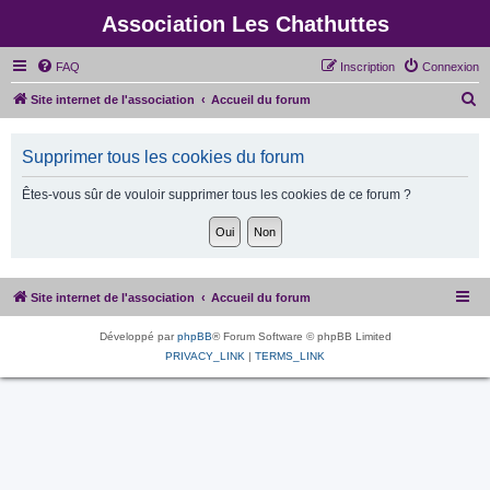
Association Les Chathuttes
FAQ
Inscription
Connexion
R
Site internet de l'association
Accueil du forum
e
c
Supprimer tous les cookies du forum
h
Êtes-vous sûr de vouloir supprimer tous les cookies de ce forum ?
e
r
c
h
Site internet de l'association
Accueil du forum
e
r
Développé par
phpBB
® Forum Software © phpBB Limited
PRIVACY_LINK
|
TERMS_LINK