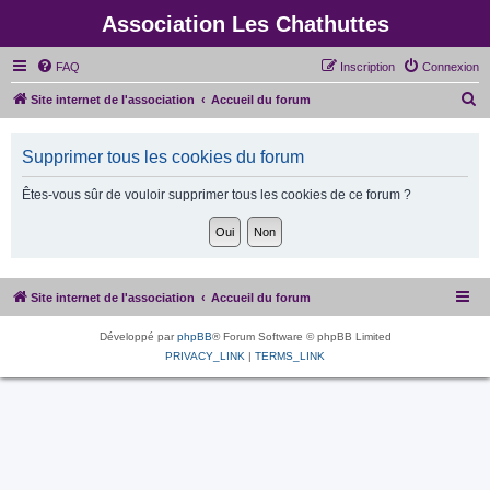
Association Les Chathuttes
FAQ
Inscription
Connexion
R
Site internet de l'association
Accueil du forum
e
c
Supprimer tous les cookies du forum
h
Êtes-vous sûr de vouloir supprimer tous les cookies de ce forum ?
e
r
c
h
Site internet de l'association
Accueil du forum
e
r
Développé par
phpBB
® Forum Software © phpBB Limited
PRIVACY_LINK
|
TERMS_LINK