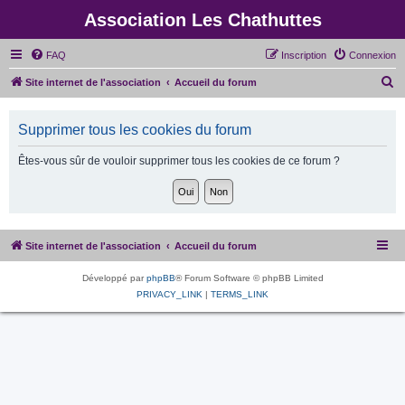
Association Les Chathuttes
FAQ
Inscription
Connexion
R
Site internet de l'association
Accueil du forum
e
c
Supprimer tous les cookies du forum
h
Êtes-vous sûr de vouloir supprimer tous les cookies de ce forum ?
e
r
c
h
Site internet de l'association
Accueil du forum
e
r
Développé par
phpBB
® Forum Software © phpBB Limited
PRIVACY_LINK
|
TERMS_LINK