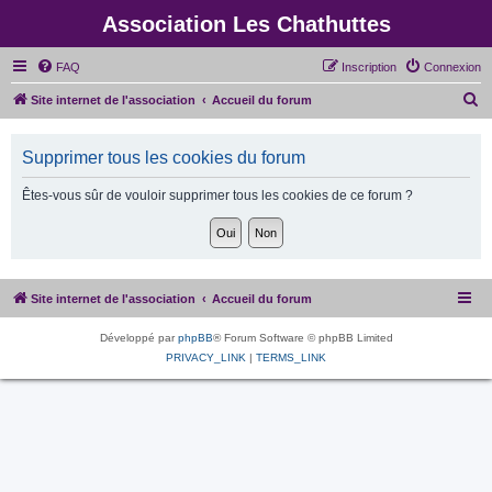
Association Les Chathuttes
FAQ
Inscription
Connexion
R
Site internet de l'association
Accueil du forum
e
c
Supprimer tous les cookies du forum
h
Êtes-vous sûr de vouloir supprimer tous les cookies de ce forum ?
e
r
c
h
Site internet de l'association
Accueil du forum
e
r
Développé par
phpBB
® Forum Software © phpBB Limited
PRIVACY_LINK
|
TERMS_LINK