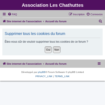
Association Les Chathuttes
FAQ
Inscription
Connexion
R
Site internet de l'association
Accueil du forum
e
c
Supprimer tous les cookies du forum
h
Êtes-vous sûr de vouloir supprimer tous les cookies de ce forum ?
e
r
c
h
Site internet de l'association
Accueil du forum
e
r
Développé par
phpBB
® Forum Software © phpBB Limited
PRIVACY_LINK
|
TERMS_LINK