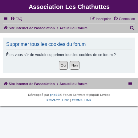
Association Les Chathuttes
FAQ
Inscription
Connexion
R
Site internet de l'association
Accueil du forum
e
c
Supprimer tous les cookies du forum
h
Êtes-vous sûr de vouloir supprimer tous les cookies de ce forum ?
e
r
c
h
Site internet de l'association
Accueil du forum
e
r
Développé par
phpBB
® Forum Software © phpBB Limited
PRIVACY_LINK
|
TERMS_LINK