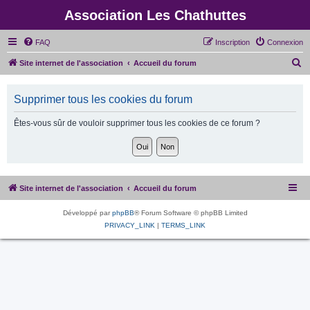
Association Les Chathuttes
FAQ
Inscription
Connexion
R
Site internet de l'association
Accueil du forum
e
c
Supprimer tous les cookies du forum
h
Êtes-vous sûr de vouloir supprimer tous les cookies de ce forum ?
e
r
c
h
Site internet de l'association
Accueil du forum
e
r
Développé par
phpBB
® Forum Software © phpBB Limited
PRIVACY_LINK
|
TERMS_LINK