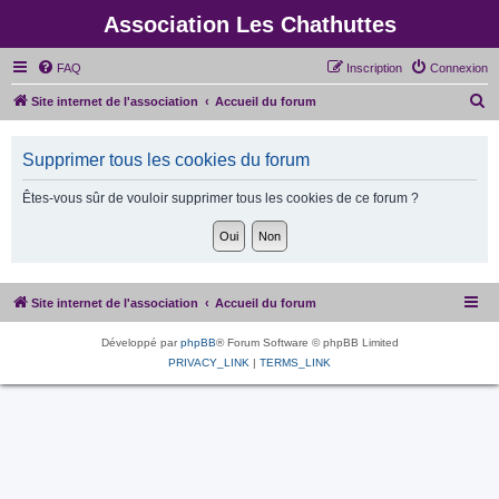
Association Les Chathuttes
FAQ
Inscription
Connexion
R
Site internet de l'association
Accueil du forum
e
c
Supprimer tous les cookies du forum
h
Êtes-vous sûr de vouloir supprimer tous les cookies de ce forum ?
e
r
c
h
Site internet de l'association
Accueil du forum
e
r
Développé par
phpBB
® Forum Software © phpBB Limited
PRIVACY_LINK
|
TERMS_LINK