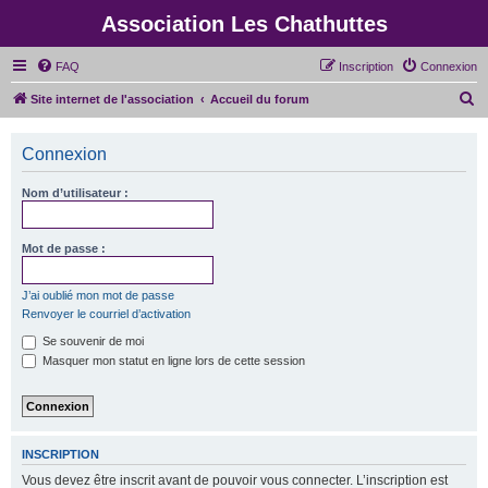
Association Les Chathuttes
FAQ
Inscription
Connexion
R
Site internet de l'association
Accueil du forum
e
c
Connexion
h
Nom d’utilisateur :
e
r
Mot de passe :
c
h
J’ai oublié mon mot de passe
e
Renvoyer le courriel d’activation
r
Se souvenir de moi
Masquer mon statut en ligne lors de cette session
INSCRIPTION
Vous devez être inscrit avant de pouvoir vous connecter. L’inscription est