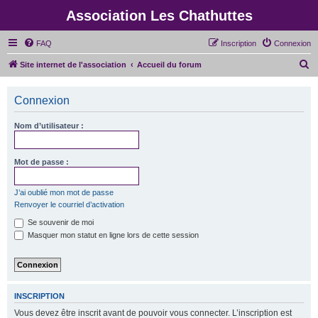
Association Les Chathuttes
FAQ
Inscription
Connexion
R
Site internet de l'association
Accueil du forum
e
c
Connexion
h
Nom d’utilisateur :
e
r
Mot de passe :
c
h
J’ai oublié mon mot de passe
e
Renvoyer le courriel d’activation
r
Se souvenir de moi
Masquer mon statut en ligne lors de cette session
INSCRIPTION
Vous devez être inscrit avant de pouvoir vous connecter. L’inscription est