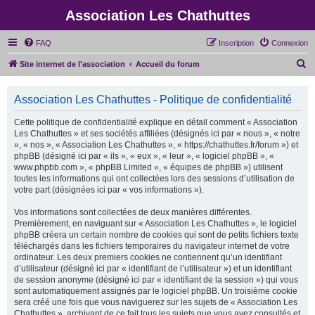
Association Les Chathuttes
FAQ
Inscription
Connexion
R
Site internet de l'association
Accueil du forum
e
c
Association Les Chathuttes - Politique de confidentialité
h
Cette politique de confidentialité explique en détail comment « Association
e
Les Chathuttes » et ses sociétés affiliées (désignés ici par « nous », « notre
», « nos », « Association Les Chathuttes », « https://chathuttes.fr/forum ») et
r
phpBB (désigné ici par « ils », « eux », « leur », « logiciel phpBB », «
c
www.phpbb.com », « phpBB Limited », « équipes de phpBB ») utilisent
toutes les informations qui ont collectées lors des sessions d’utilisation de
h
votre part (désignées ici par « vos informations »).
e
Vos informations sont collectées de deux manières différentes.
r
Premièrement, en naviguant sur « Association Les Chathuttes », le logiciel
phpBB créera un certain nombre de cookies qui sont de petits fichiers texte
téléchargés dans les fichiers temporaires du navigateur internet de votre
ordinateur. Les deux premiers cookies ne contiennent qu’un identifiant
d’utilisateur (désigné ici par « identifiant de l’utilisateur ») et un identifiant
de session anonyme (désigné ici par « identifiant de la session ») qui vous
sont automatiquement assignés par le logiciel phpBB. Un troisième cookie
sera créé une fois que vous naviguerez sur les sujets de « Association Les
Chathuttes », archivant de ce fait tous les sujets que vous avez consultés et